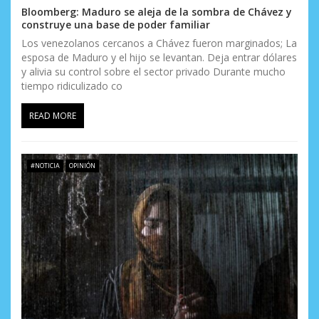
Bloomberg: Maduro se aleja de la sombra de Chávez y
s
construye una base de poder familiar
Los venezolanos cercanos a Chávez fueron marginados; La
esposa de Maduro y el hijo se levantan. Deja entrar dólares
y alivia su control sobre el sector privado Durante mucho
tiempo ridiculizado co
READ MORE
#NOTICIA
OPINIÓN