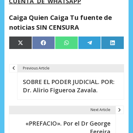
CUENTA DE WHATSAPP
Caiga Quien Caiga Tu fuente de
noticias SIN CENSURA
Compartir
Compartir
Compartir
Compartir
Comparti
X
Facebook
WhatsApp
Telegram
LinkedIn
en
en
en
en
en
(Twitter)
Previous Article
N
SOBRE EL PODER JUDICIAL. POR:
a
Dr. Alirio Figueroa Zavala.
v
e
Next Article
g
«PREFACIO». Por el Dr George
a
Fereira