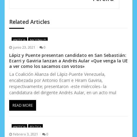
c
i
Related Articles
ó
n
#NOTICIA
NACIONALES
d
junio 23, 2021
0
Lápiz y Puente presentan candidato en San Sebastián:
e
Ecarri y Gaviria lanzan a Andrés Aular «Que venga la UE
a ver como los sacamos con votos»
e
La Coalición Alianza del Lápiz-Puente Venezuela,
n
encabezada por Antonio Ecarri e Hiram Gaviria,
respectivamente; presentaron -este miércoles- la
t
candidatura del dirigente Andrés Aular, en un acto mul
r
READ MORE
a
d
#NOTICIA
POLÍTICA
febrero 3, 2021
0
a