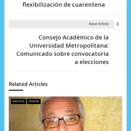
v
flexibilización de cuarentena
e
g
Next Article
a
Consejo Académico de la
c
Universidad Metropolitana:
i
Comunicado sobre convocatoria
a elecciones
ó
n
d
Related Articles
e
#NOTICIA
OPINIÓN
e
n
t