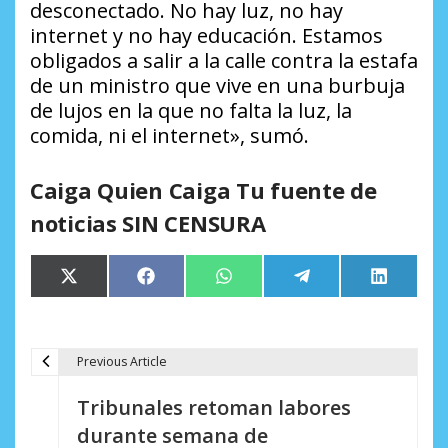
desconectado. No hay luz, no hay
internet y no hay educación. Estamos
obligados a salir a la calle contra la estafa
de un ministro que vive en una burbuja
de lujos en la que no falta la luz, la
comida, ni el internet», sumó.
Caiga Quien Caiga Tu fuente de
noticias SIN CENSURA
Compartir
Compartir
Compartir
Compartir
Comparti
X
Facebook
WhatsApp
Telegram
LinkedIn
en
en
en
en
en
(Twitter)
Previous Article
N
Tribunales retoman labores
a
durante semana de