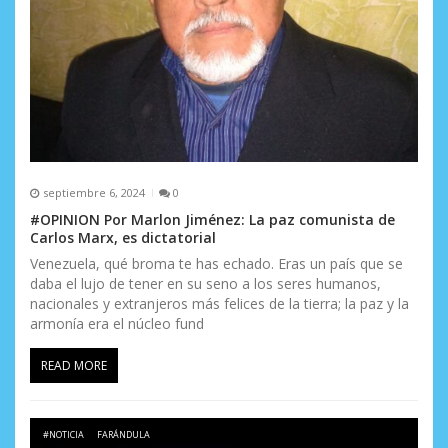
r
a
d
a
s
septiembre 6, 2024
0
#OPINION Por Marlon Jiménez: La paz comunista de
Carlos Marx, es dictatorial
Venezuela, qué broma te has echado. Eras un país que se
daba el lujo de tener en su seno a los seres humanos,
nacionales y extranjeros más felices de la tierra; la paz y la
armonía era el núcleo fund
READ MORE
#NOTICIA
FARÁNDULA