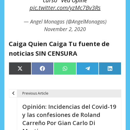
curso" Vea Opine
pic.twitter.com/yzMc7Bv3Rs
— Angel Monagas (@AngelMonagas)
November 2, 2020
Caiga Quien Caiga Tu fuente de
noticias SIN CENSURA
Compartir
Compartir
Compartir
Compartir
Comparti
X
Facebook
WhatsApp
Telegram
LinkedIn
en
en
en
en
en
(Twitter)
Previous Article
N
Opinión: Incidencias del Covid-19
a
y las confesiones de Roland
v
Carreño Por Gian Carlo Di
e