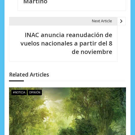
Martino
g
a
Next Article
c
INAC anuncia reanudación de
i
vuelos nacionales a partir del 8
de noviembre
ó
n
d
Related Articles
e
#NOTICIA
OPINIÓN
e
n
t
r