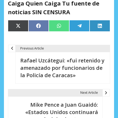
Caiga Quien Caiga Tu fuente de
noticias SIN CENSURA
Compartir
Compartir
Compartir
Compartir
Comparti
X
Facebook
WhatsApp
Telegram
LinkedIn
en
en
en
en
en
(Twitter)
Previous Article
N
Rafael Uzcátegui: «fui retenido y
a
amenazado por funcionarios de
v
la Policía de Caracas»
e
g
Next Article
a
Mike Pence a Juan Guaidó:
c
«Estados Unidos continuará