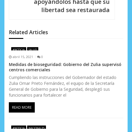
i
apoyándolos hasta que su
libertad sea restaurada
ó
n
d
Related Articles
e
#NOTICIA
SALUD
e
abril 15, 2021
0
n
Medidas de bioseguridad: Gobierno del Zulia supervisó
centros comerciales
t
Cumpliendo las instrucciones del Gobernador del estado
Zulia Omar Prieto Fernández, el equipo de la Secretaría
r
General de Gobierno para la Seguridad, desplegó sus
a
funcionarios para fortalecer el
d
READ MORE
a
s
#NOTICIA
NACIONALES