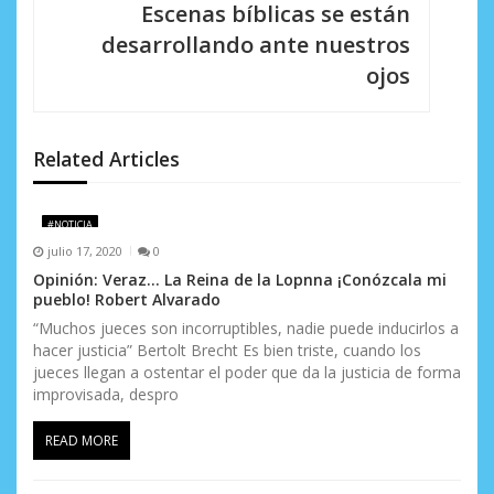
Escenas bíblicas se están
a
desarrollando ante nuestros
c
ojos
i
ó
Related Articles
n
d
#NOTICIA
julio 17, 2020
0
e
Opinión: Veraz… La Reina de la Lopnna ¡Conózcala mi
e
pueblo! Robert Alvarado
“Muchos jueces son incorruptibles, nadie puede inducirlos a
n
hacer justicia” Bertolt Brecht Es bien triste, cuando los
jueces llegan a ostentar el poder que da la justicia de forma
t
improvisada, despro
r
READ MORE
a