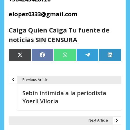
elopez0333@gmail.com
Caiga Quien Caiga Tu fuente de
noticias SIN CENSURA
Compartir
Compartir
Compartir
Compartir
Comparti
X
Facebook
WhatsApp
Telegram
LinkedIn
en
en
en
en
en
(Twitter)
Previous Article
N
Sebin intimida a la periodista
a
Yoerli Viloria
v
e
Next Article
g