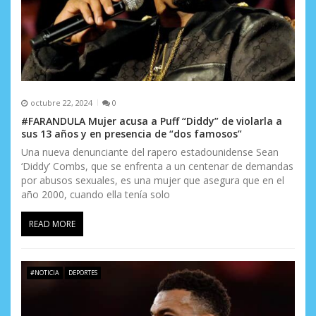
a
d
a
s
octubre 22, 2024
0
#FARANDULA Mujer acusa a Puff “Diddy” de violarla a
sus 13 años y en presencia de “dos famosos”
Una nueva denunciante del rapero estadounidense Sean
‘Diddy’ Combs, que se enfrenta a un centenar de demandas
por abusos sexuales, es una mujer que asegura que en el
año 2000, cuando ella tenía solo
READ MORE
#NOTICIA
DEPORTES