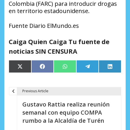
Colombia (FARC) para introducir drogas
en territorio estadounidense.
Fuente Diario ElMundo.es
Caiga Quien Caiga Tu fuente de
noticias SIN CENSURA
Compartir
Compartir
Compartir
Compartir
Comparti
X
Facebook
WhatsApp
Telegram
LinkedIn
en
en
en
en
en
(Twitter)
Previous Article
N
Gustavo Rattia realiza reunión
a
semanal con equipo COMPA
v
rumbo a la Alcaldía de Turén​
e