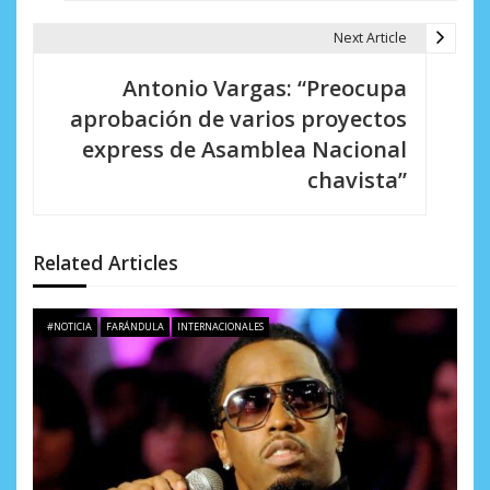
g
Next Article
a
Antonio Vargas: “Preocupa
c
aprobación de varios proyectos
i
express de Asamblea Nacional
chavista”
ó
n
d
Related Articles
e
#NOTICIA
FARÁNDULA
INTERNACIONALES
e
n
t
r