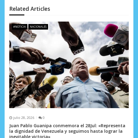
n
Related Articles
d
e
#NOTICIA
NACIONALES
e
n
t
r
a
d
a
s
julio 28, 2026
0
Juan Pablo Guanipa conmemora el 28Jul: «Representa
la dignidad de Venezuela y seguimos hasta lograr la
inevitable victoria»