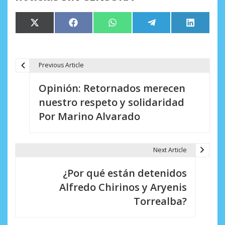
Compartir
Compartir
Compartir
Compartir
Comparti
X
Facebook
WhatsApp
Telegram
LinkedIn
en
en
en
en
en
(Twitter)
Previous Article
N
Opinión: Retornados merecen
a
nuestro respeto y solidaridad
v
Por Marino Alvarado
e
g
Next Article
a
¿Por qué están detenidos
c
Alfredo Chirinos y Aryenis
i
Torrealba?
ó