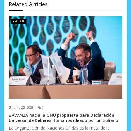
d
Related Articles
e
#NOTICIA
e
n
t
r
a
d
a
s
junio 22, 2023
0
#AVANZA hacia la ONU propuesta para Declaración
Universal de Deberes Humanos ideado por un zuliano
La Organización de Naciones Unidas es la meta de la