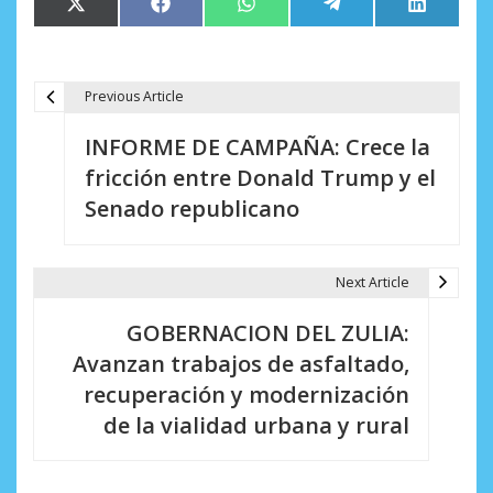
Compartir
Compartir
Compartir
Compartir
Comparti
X
Facebook
WhatsApp
Telegram
LinkedIn
en
en
en
en
en
(Twitter)
Previous Article
N
INFORME DE CAMPAÑA: Crece la
a
fricción entre Donald Trump y el
v
Senado republicano
e
g
Next Article
a
GOBERNACION DEL ZULIA:
c
Avanzan trabajos de asfaltado,
i
recuperación y modernización
de la vialidad urbana y rural
ó
n