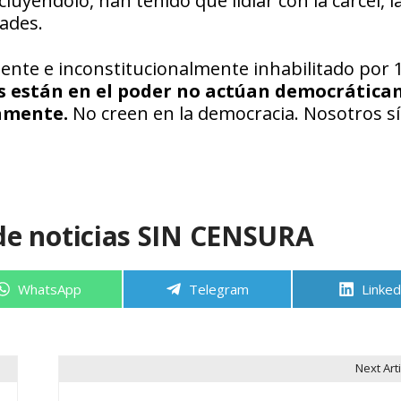
uyéndolo, han tenido que lidiar con la cárcel, l
dades.
ente e inconstitucionalmente inhabilitado por 
s están en el poder no actúan democrática
iamente.
No creen en la democracia. Nosotros sí
de noticias SIN CENSURA
Compartir
Compartir
Compa
WhatsApp
Telegram
Linked
en
en
en
Next Arti