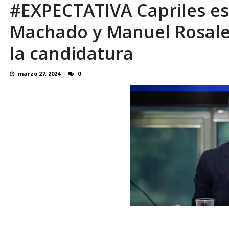
#EXPECTATIVA Capriles es
Familiares realizaron nueva vigilia en El Rod
Machado y Manuel Rosale
la candidatura
marzo 27, 2024
0