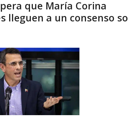
pera que María Corina
eo I por la libertad inmediata de l...
AGOSTO 5, 2026
s lleguen a un consenso s