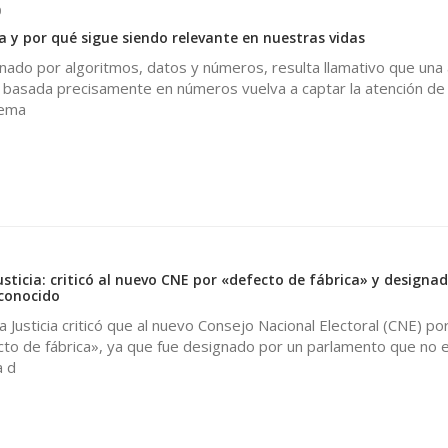
0
a y por qué sigue siendo relevante en nuestras vidas
ado por algoritmos, datos y números, resulta llamativo que una 
a basada precisamente en números vuelva a captar la atención de
gema
sticia: criticó al nuevo CNE por «defecto de fábrica» y designa
conocido
 Justicia criticó que al nuevo Consejo Nacional Electoral (CNE) po
cto de fábrica», ya que fue designado por un parlamento que no 
a d