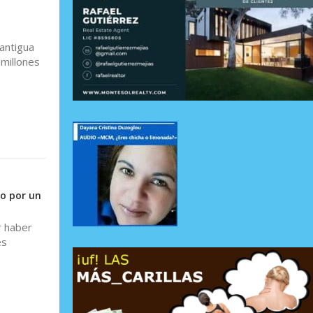
antigua
 millones
do por un
r haber
es