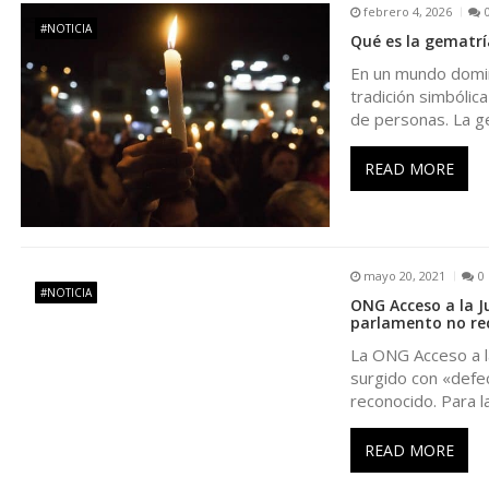
febrero 4, 2026
d
#NOTICIA
Qué es la gematrí
En un mundo domin
e
tradición simbólic
de personas. La 
e
READ MORE
n
t
mayo 20, 2021
0
#NOTICIA
r
ONG Acceso a la Ju
parlamento no re
La ONG Acceso a la
a
surgido con «defe
reconocido. Para l
d
READ MORE
a