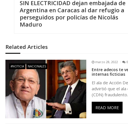
SIN ELECTRICIDAD dejan embajada de
a
Argentina en Caracas al dar refugio a
perseguidos por policías de Nicolás
v
Maduro
e
Related Articles
g
marzo 28, 2022
a
#NOTICIA
NACIONALES
Entre adecos te v
internas ficticias
c
El ala de Acción D
advirtió que el al
i
(CDN) fraudulento.
ó
READ MORE
n