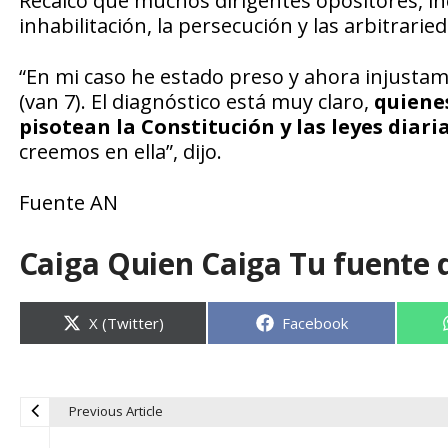
Recalcó que muchos dirigentes opositores, incl
inhabilitación, la persecución y las arbitrarie
“En mi caso he estado preso y ahora injustam
(van 7). El diagnóstico está muy claro,
quiene
pisotean la Constitución y las leyes diar
creemos en ella”, dijo.
Fuente AN
Caiga Quien Caiga Tu fuente 
Compartir
Compartir
X (Twitter)
Facebook
en
en
Previous Article
N