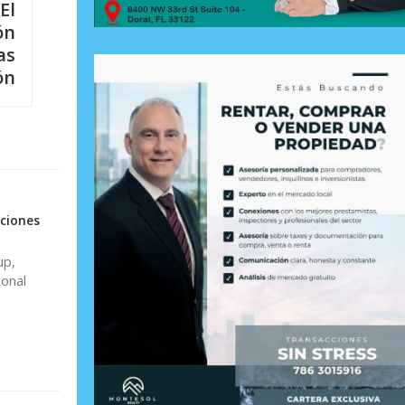
El
ón
as
ón
ciones
up,
ional