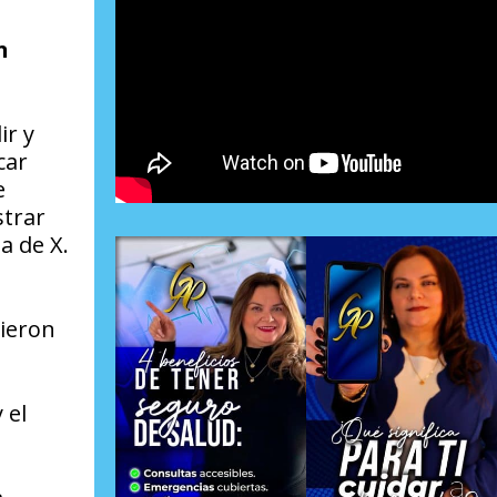
n
ir y
car
e
strar
a de X.
ieron
 el