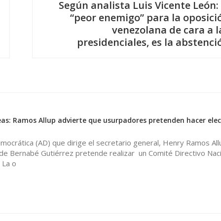
Según analista Luis Vicente León: 
“peor enemigo” para la oposici
venezolana de cara a l
presidenciales, es la abstenci
0
eas: Ramos Allup advierte que usurpadores pretenden hacer elec
emocrática (AD) que dirige el secretario general, Henry Ramos All
a de Bernabé Gutiérrez pretende realizar un Comité Directivo Nac
 La o