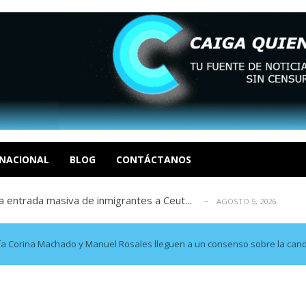
eo I por la libertad inmediata de l...
AGOSTO 5, 2026
ptiembre revisión de su solicitud de l...
AGOSTO 5, 2026
cidos, según ONG
NACIONAL
BLOG
CONTÁCTANOS
AGOSTO 5, 2026
a entrada masiva de inmigrantes a Ceut...
AGOSTO 5, 2026
álogo: La tragedia de Venezuela no admi...
AGOSTO 5, 2026
eo I por la libertad inmediata de l...
AGOSTO 5, 2026
ptiembre revisión de su solicitud de l...
AGOSTO 5, 2026
a Corina Machado y Manuel Rosales lleguen a un consenso sobre la cand
cidos, según ONG
AGOSTO 5, 2026
a entrada masiva de inmigrantes a Ceut...
AGOSTO 5, 2026
álogo: La tragedia de Venezuela no admi...
AGOSTO 5, 2026