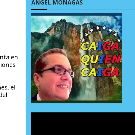
ÁNGEL MONAGAS
enta en
ciones
es, el
del