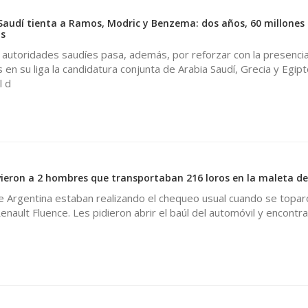
Saudí tienta a Ramos, Modric y Benzema: dos años, 60 millones 
s
s autoridades saudíes pasa, además, por reforzar con la presenci
en su liga la candidatura conjunta de Arabia Saudí, Grecia y Egip
l d
eron a 2 hombres que transportaban 216 loros en la maleta de
e Argentina estaban realizando el chequeo usual cuando se topar
nault Fluence. Les pidieron abrir el baúl del automóvil y encontra