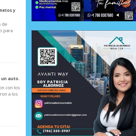
netos y
a de
to para
 un auto.
on con los
ron a los