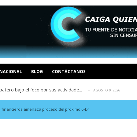
ca en Venezuela tras finalizar su mis...
AGOSTO 9, 2026
dar fondos para afectados por los terr...
AGOSTO 9, 2026
ia deja un policía muerto
NACIONAL
BLOG
CONTÁCTANOS
AGOSTO 9, 2026
atero bajo el foco por sus actividade...
AGOSTO 9, 2026
ció las secuelas que deja la prisión ...
AGOSTO 9, 2026
ca en Venezuela tras finalizar su mis...
AGOSTO 9, 2026
dar fondos para afectados por los terr...
AGOSTO 9, 2026
os financieros amenaza proceso del próximo 6-D”
ia deja un policía muerto
AGOSTO 9, 2026
atero bajo el foco por sus actividade...
AGOSTO 9, 2026
ció las secuelas que deja la prisión ...
AGOSTO 9, 2026