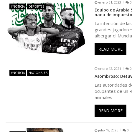
g
enero 31, 2023
0
#NOTICIA
DEPORTES
Equipo de Arabia 
a
nada de impuesto
La intención de la
c
grandes jugadores 
albergar el Mundia
i
READ MORE
ó
enero 12, 2021
0
n
#NOTICIA
NACIONALES
Asombroso: Detuvi
Las autoridades d
d
ocupantes de un Re
animales
e
READ MORE
e
julio 18, 2026
0