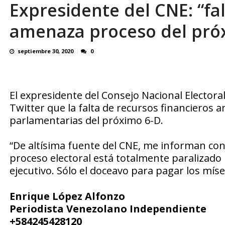
Expresidente del CNE: “fa
Reino Unido dejará millonaria donación médi
amenaza proceso del pró
septiembre 30, 2020
0
El expresidente del Consejo Nacional Elector
Twitter que la falta de recursos financieros a
parlamentarias del próximo 6-D.
“De altísima fuente del CNE, me informan con 
proceso electoral está totalmente paralizado
ejecutivo. Sólo el doceavo para pagar los míse
Enrique López Alfonzo
Periodista Venezolano Independiente
+584245428120