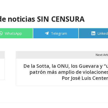
de noticias SIN CENSURA
Compartir
Compartir
Compa
WhatsApp
Telegram
Linked
en
en
en
Next Arti
De la Sotta, la ONU, los Guevara y “
patrón más amplio de violaciones
Por José Luis Cente