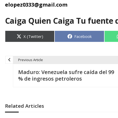
elopez0333@gmail.com
Caiga Quien Caiga Tu fuente 
Compartir
Compartir
X (Twitter)
Facebook
en
en
Previous Article
N
Maduro: Venezuela sufre caída del 99
a
% de ingresos petroleros
v
e
Related Articles