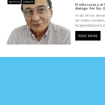
n
#NOTICIA
OPINIÓN
El niño Lucas y el
dialogo. Por Soc. 
t
A raíz de los deva
las redes sociales
r
incapacidad para 
a
READ MORE
d
a
s