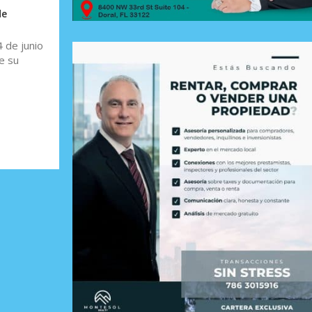
de
 de junio
e su