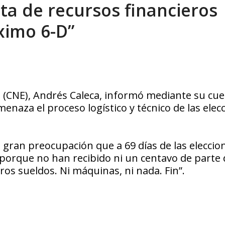
lta de recursos financieros
ca en Venezuela tras finalizar su mis...
AGOSTO 9, 2026
ximo 6-D”
al (CNE), Andrés Caleca, informó mediante su cu
menaza el proceso logístico y técnico de las elec
gran preocupación que a 69 días de las eleccion
 porque no han recibido ni un centavo de parte 
ros sueldos. Ni máquinas, ni nada. Fin”.