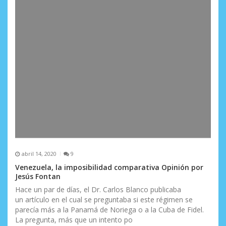
d
a
s
abril 14, 2020
9
Venezuela, la imposibilidad comparativa Opinión por
Jesús Fontan
Hace un par de días, el Dr. Carlos Blanco publicaba
un artículo en el cual se preguntaba si este régimen se
parecía más a la Panamá de Noriega o a la Cuba de Fidel.
La pregunta, más que un intento po