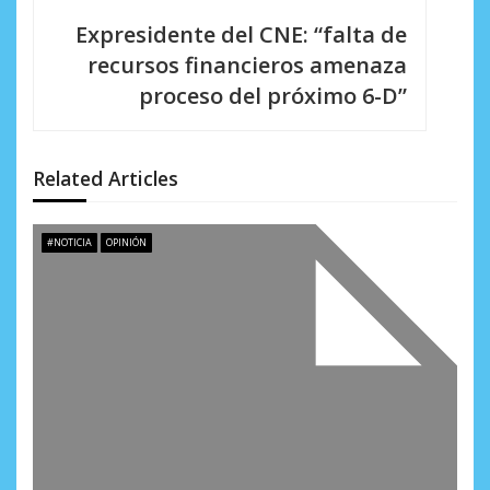
g
Expresidente del CNE: “falta de
a
recursos financieros amenaza
c
proceso del próximo 6-D”
i
ó
Related Articles
n
d
#NOTICIA
OPINIÓN
e
e
n
t
r
a