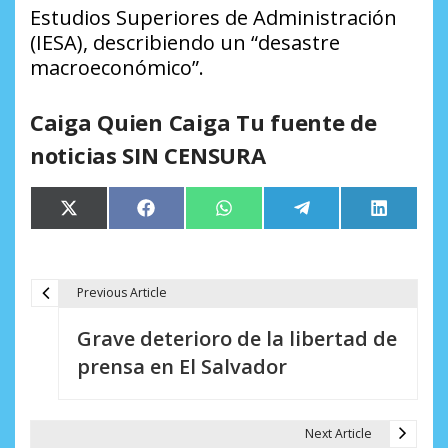
Estudios Superiores de Administración
(IESA), describiendo un “desastre
macroeconómico”.
Caiga Quien Caiga Tu fuente de
noticias SIN CENSURA
Compartir
Compartir
Compartir
Compartir
Comparti
X
Facebook
WhatsApp
Telegram
LinkedIn
en
en
en
en
en
(Twitter)
Previous Article
N
Grave deterioro de la libertad de
a
prensa en El Salvador
v
e
Next Article