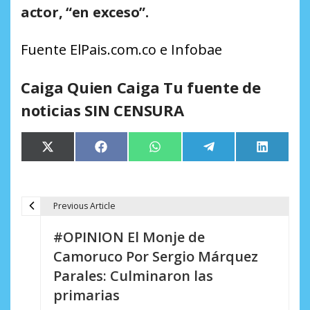
actor, “en exceso”.
Fuente ElPais.com.co e Infobae
Caiga Quien Caiga Tu fuente de
noticias SIN CENSURA
Compartir
Compartir
Compartir
Compartir
Comparti
X
Facebook
WhatsApp
Telegram
LinkedIn
en
en
en
en
en
(Twitter)
Previous Article
N
#OPINION El Monje de
a
Camoruco Por Sergio Márquez
v
Parales: Culminaron las
e
primarias