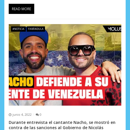
d
READ MORE
a
s
#NOTICIA
FARÁNDULA
junio 4, 2022
0
Durante entrevista el cantante Nacho, se mostró en
contra de las sanciones al Gobierno de Nicolás