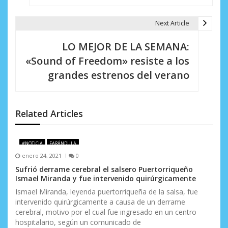
g
a
Next Article
c
LO MEJOR DE LA SEMANA:
i
«Sound of Freedom» resiste a los
grandes estrenos del verano
ó
n
d
Related Articles
e
#NOTICIA
FARÁNDULA
e
enero 24, 2021
0
n
Sufrió derrame cerebral el salsero Puertorriqueño
Ismael Miranda y fue intervenido quirúrgicamente
t
Ismael Miranda, leyenda puertorriqueña de la salsa, fue
intervenido quirúrgicamente a causa de un derrame
r
cerebral, motivo por el cual fue ingresado en un centro
a
hospitalario, según un comunicado de