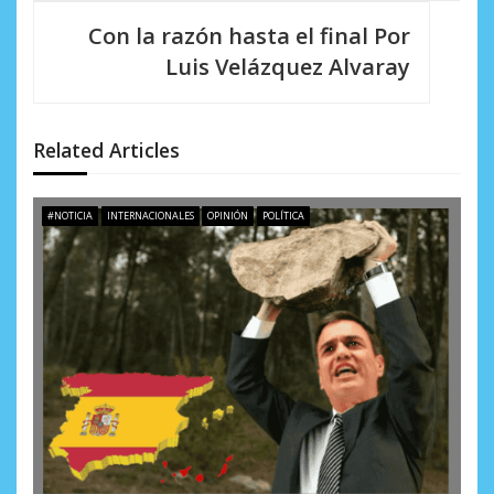
i
Con la razón hasta el final Por
ó
Luis Velázquez Alvaray
n
d
Related Articles
e
e
#NOTICIA
INTERNACIONALES
OPINIÓN
POLÍTICA
n
t
r
a
d
a
s