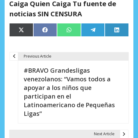
Caiga Quien Caiga Tu fuente de
noticias SIN CENSURA
Compartir
Compartir
Compartir
Compartir
Comparti
X
Facebook
WhatsApp
Telegram
LinkedIn
en
en
en
en
en
(Twitter)
Previous Article
N
#BRAVO Grandesligas
a
venezolanos: “Vamos todos a
v
apoyar a los niños que
e
participan en el
Latinoamericano de Pequeñas
g
Ligas”
a
c
Next Article