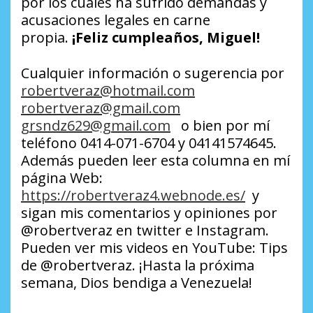
por los cuales ha sufrido demandas y
acusaciones legales en carne
propia.
¡Feliz cumpleaños, Miguel!
Cualquier información o sugerencia por
robertveraz@hotmail.com
robertveraz@gmail.com
grsndz629@gmail.com
o bien por mí
teléfono 0414-071-6704 y 04141574645.
Además pueden leer esta columna en mí
página Web:
https://robertveraz4.webnode.es/
y
sigan mis comentarios y opiniones por
@robertveraz en twitter e Instagram.
Pueden ver mis videos en YouTube: Tips
de @robertveraz. ¡Hasta la próxima
semana, Dios bendiga a Venezuela!