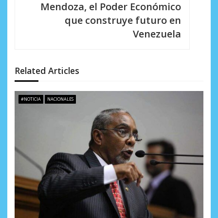
Mendoza, el Poder Económico
ó
que construye futuro en
n
Venezuela
d
e
Related Articles
e
n
#NOTICIA
NACIONALES
t
r
a
d
a
s