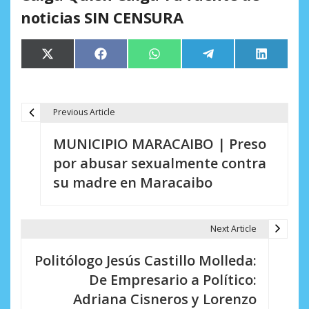
noticias SIN CENSURA
Compartir
Compartir
Compartir
Compartir
Comparti
X
Facebook
WhatsApp
Telegram
LinkedIn
en
en
en
en
en
(Twitter)
Previous Article
N
MUNICIPIO MARACAIBO | Preso
a
por abusar sexualmente contra
v
su madre en Maracaibo
e
g
Next Article
a
Politólogo Jesús Castillo Molleda:
c
De Empresario a Político:
i
Adriana Cisneros y Lorenzo