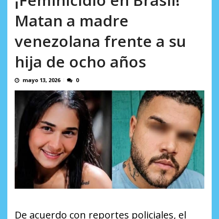
Ci...
AGOSTO 8, 2026
Matan a madre
venezolana frente a su
hija de ocho años
mayo 13, 2026
0
De acuerdo con reportes policiales, el