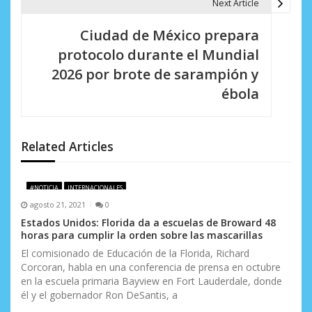
a
Next Article
c
Ciudad de México prepara
i
protocolo durante el Mundial
2026 por brote de sarampión y
ó
ébola
n
d
Related Articles
e
e
#NOTICIA
INTERNACIONALES
n
agosto 21, 2021
0
Estados Unidos: Florida da a escuelas de Broward 48
t
horas para cumplir la orden sobre las mascarillas
r
El comisionado de Educación de la Florida, Richard
Corcoran, habla en una conferencia de prensa en octubre
a
en la escuela primaria Bayview en Fort Lauderdale, donde
él y el gobernador Ron DeSantis, a
d