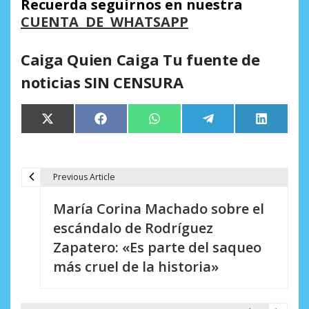
Recuerda seguirnos en nuestra
CUENTA DE WHATSAPP
Caiga Quien Caiga Tu fuente de
noticias SIN CENSURA
Compartir
Compartir
Compartir
Compartir
Comparti
X
Facebook
WhatsApp
Telegram
LinkedIn
en
en
en
en
en
(Twitter)
Previous Article
N
María Corina Machado sobre el
a
escándalo de Rodríguez
v
Zapatero: «Es parte del saqueo
e
más cruel de la historia»
g