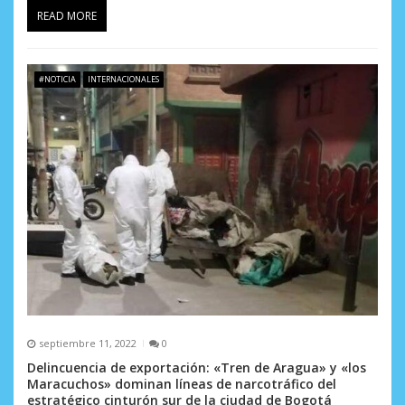
READ MORE
a
s
#NOTICIA
INTERNACIONALES
septiembre 11, 2022
0
Delincuencia de exportación: «Tren de Aragua» y «los
Maracuchos» dominan líneas de narcotráfico del
estratégico cinturón sur de la ciudad de Bogotá