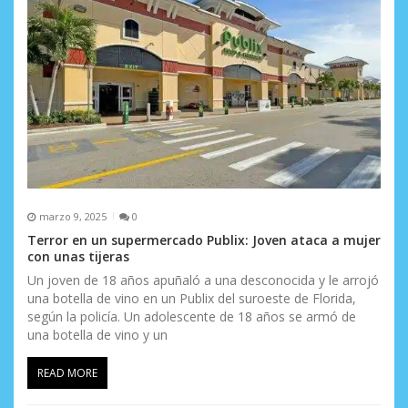
t
r
a
d
a
s
marzo 9, 2025
0
Terror en un supermercado Publix: Joven ataca a mujer
con unas tijeras
Un joven de 18 años apuñaló a una desconocida y le arrojó
una botella de vino en un Publix del suroeste de Florida,
según la policía. Un adolescente de 18 años se armó de
una botella de vino y un
READ MORE