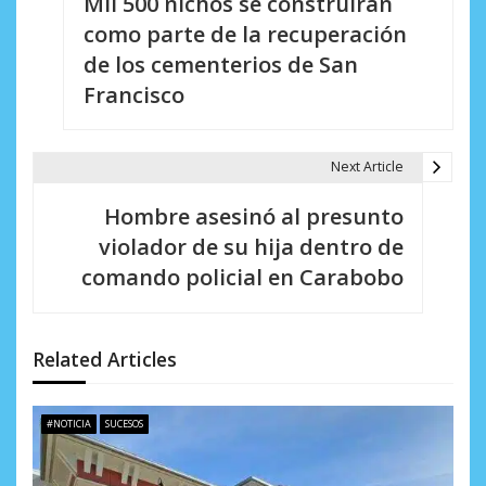
Mil 500 nichos se construirán
a
como parte de la recuperación
v
de los cementerios de San
e
Francisco
g
a
Next Article
c
Hombre asesinó al presunto
i
violador de su hija dentro de
comando policial en Carabobo
ó
n
d
Related Articles
e
#NOTICIA
SUCESOS
e
n