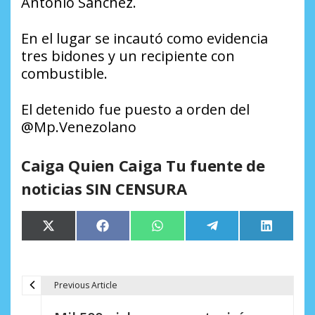
Antonio Sánchez.
En el lugar se incautó como evidencia
tres bidones y un recipiente con
combustible.
El detenido fue puesto a orden del
@Mp.Venezolano
Caiga Quien Caiga Tu fuente de
noticias SIN CENSURA
Compartir
Compartir
Compartir
Compartir
Comparti
X
Facebook
WhatsApp
Telegram
LinkedIn
en
en
en
en
en
(Twitter)
Previous Article
N