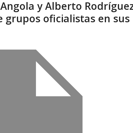
a Angola y Alberto Rodrígue
sbastador costo del colapso eléctrico en...
AGOSTO 7, 2026
grupos oficialistas en sus