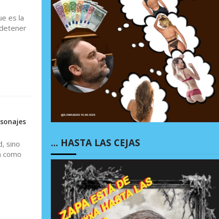
e es la
 detener
sonajes
… HASTA LAS CEJAS
, sino
ta como