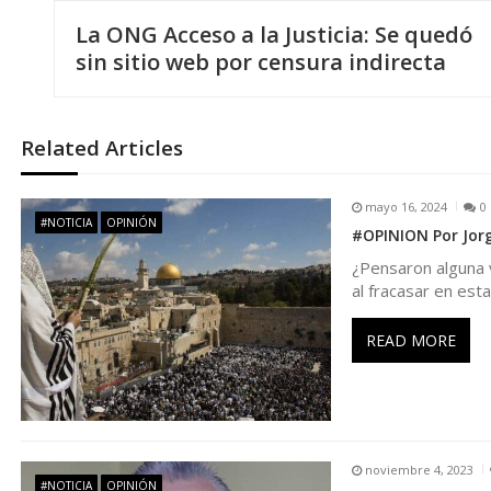
N
La ONG Acceso a la Justicia: Se quedó
a
sin sitio web por censura indirecta
v
Related Articles
e
mayo 16, 2024
0
g
#NOTICIA
OPINIÓN
#OPINION Por Jorg
¿Pensaron alguna 
a
al fracasar en est
c
READ MORE
i
ó
noviembre 4, 2023
#NOTICIA
OPINIÓN