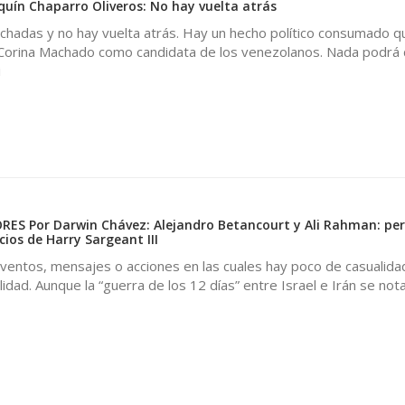
uín Chaparro Oliveros: No hay vuelta atrás
chadas y no hay vuelta atrás. Hay un hecho político consumado qu
 Corina Machado como candidata de los venezolanos. Nada podrá
i
ES Por Darwin Chávez: Alejandro Betancourt y Ali Rahman: per
cios de Harry Sargeant III
entos, mensajes o acciones en las cuales hay poco de casualidad
idad. Aunque la “guerra de los 12 días” entre Israel e Irán se no