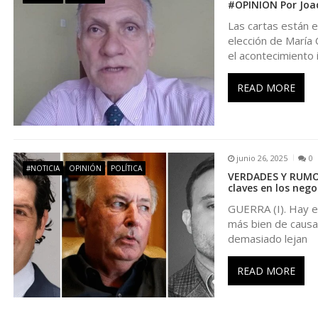
n
#OPINION Por Joaq
Las cartas están e
d
elección de María
el acontecimiento 
e
READ MORE
e
n
junio 26, 2025
0
#NOTICIA
OPINIÓN
POLÍTICA
VERDADES Y RUMOR
t
claves en los nego
GUERRA (I). Hay ev
r
más bien de causal
demasiado lejan
a
READ MORE
d