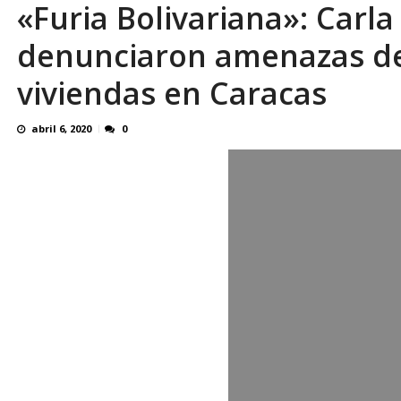
«Furia Bolivariana»: Carl
En 8 meses «876 horas de apagones» El de
denunciaron amenazas de 
viviendas en Caracas
abril 6, 2020
0