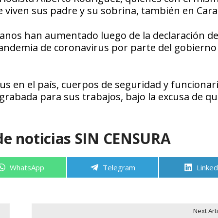
viven sus padre y su sobrina, también en Cara
lanos han aumentado luego de la declaración d
andemia de coronavirus por parte del gobierno
us en el país, cuerpos de seguridad y funcionar
rabada para sus trabajos, bajo la excusa de q
de noticias SIN CENSURA
Compartir
Compartir
Compa
WhatsApp
Telegram
Linked
en
en
en
Next Arti