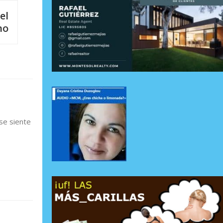
el
no
se siente