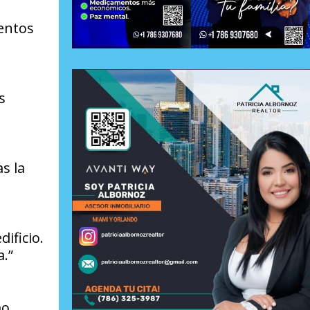
lentos
s
s la
ificio.
.”
mo