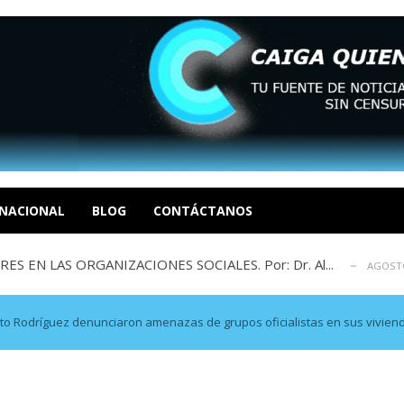
sbastador costo del colapso eléctrico en...
AGOSTO 7, 2026
idad? Por Dayana Cristina Duzoglou L.
AGOSTO 6, 2026
xcusas, apagones y promesas incumplidas...
NACIONAL
BLOG
CONTÁCTANOS
AGOSTO 6, 2026
 EN LAS ORGANIZACIONES SOCIALES. Por: Dr. Al...
AGOSTO
negociación en la política: distinc...
AGOSTO 7, 2026
sbastador costo del colapso eléctrico en...
AGOSTO 7, 2026
idad? Por Dayana Cristina Duzoglou L.
AGOSTO 6, 2026
erto Rodríguez denunciaron amenazas de grupos oficialistas en sus vivie
xcusas, apagones y promesas incumplidas...
AGOSTO 6, 2026
 EN LAS ORGANIZACIONES SOCIALES. Por: Dr. Al...
AGOSTO
negociación en la política: distinc...
AGOSTO 7, 2026