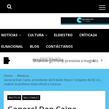
Skip
Skip
to
to
navigation
content
CaigaQuienCaiga.net
Tu fuente de noticias SIN CENSURA
Ferran Torres acepta fichar por el PSG y
Barcelona espera una oferta formal
Simeone cierra la puerta a la salida de Julián
NOTICIAS
CULTURA
ELDIESTRO
CRÍTICA24
AGOSTO 8, 2026
Álvarez del Atlético
El fútbol despide a Jorge Messi, padre y
AGOSTO 8, 2026
representante del astro argentino
El modelo rentista en Venezuela. Por: José
ELNACIONAL
BLOG
CONTÁCTANOS
AGOSTO 8, 2026
Gregorio Figueroa
Bloomberg: Trump presiona a magnate
AGOSTO 8, 2026
petrolero para que abandone sus
Ferran Torres acepta fichar por el PSG y
inversiones ...
Barcelona espera una oferta formal
Simeone cierra la puerta a la salida de Julián
AGOSTO 8, 2026
AGOSTO 8, 2026
Álvarez del Atlético
El fútbol despide a Jorge Messi, padre y
Home
#Noticia
General Dan Caine, presidente del Estado Mayor Conjunto de EE.UU.,
AGOSTO 8, 2026
representante del astro argentino
El modelo rentista en Venezuela. Por: José
realizó su primera visita oficial a Caracas
AGOSTO 8, 2026
Gregorio Figueroa
Bloomberg: Trump presiona a magnate
AGOSTO 8, 2026
petrolero para que abandone sus
Ferran Torres acepta fichar por el PSG y
#NOTICIA
NACIONALES
inversiones ...
Barcelona espera una oferta formal
General Dan Caine,
AGOSTO 8, 2026