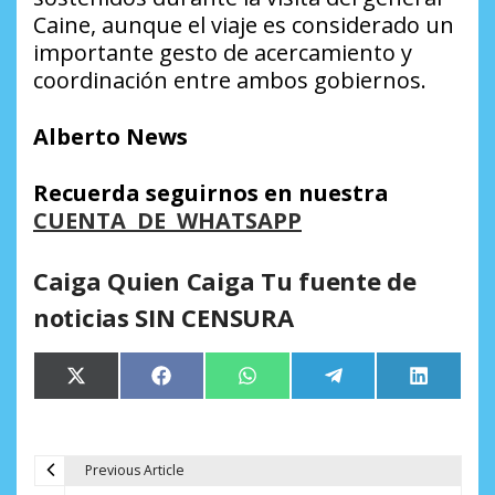
Caine, aunque el viaje es considerado un
importante gesto de acercamiento y
coordinación entre ambos gobiernos.
Alberto News
Recuerda seguirnos en nuestra
CUENTA DE WHATSAPP
Caiga Quien Caiga Tu fuente de
noticias SIN CENSURA
Compartir
Compartir
Compartir
Compartir
Comparti
X
Facebook
WhatsApp
Telegram
LinkedIn
en
en
en
en
en
(Twitter)
Previous Article
N