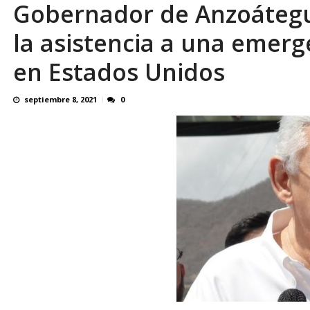
Gobernador de Anzoátegu
Reino Unido dejará millonaria donación médi
la asistencia a una emer
en Estados Unidos
septiembre 8, 2021
0