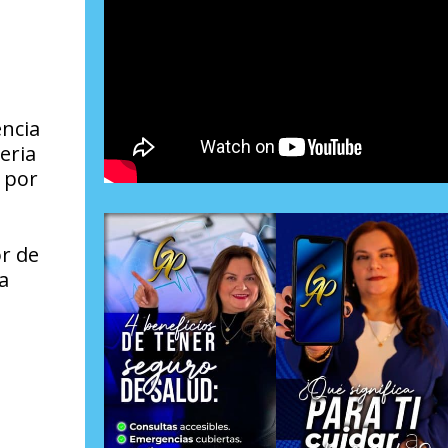
encia
eria
s por
or de
a