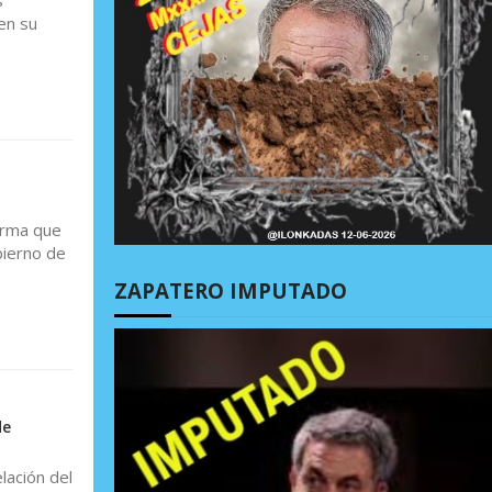
s
en su
orma que
bierno de
ZAPATERO IMPUTADO
de
lación del