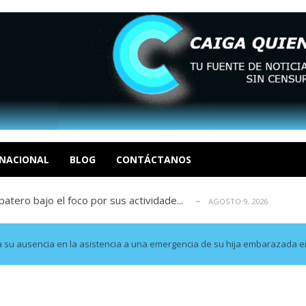
ca en Venezuela tras finalizar su mis...
AGOSTO 9, 2026
dar fondos para afectados por los terr...
AGOSTO 9, 2026
ia deja un policía muerto
NACIONAL
BLOG
CONTÁCTANOS
AGOSTO 9, 2026
atero bajo el foco por sus actividade...
AGOSTO 9, 2026
ció las secuelas que deja la prisión ...
AGOSTO 9, 2026
ca en Venezuela tras finalizar su mis...
AGOSTO 9, 2026
dar fondos para afectados por los terr...
AGOSTO 9, 2026
u ausencia en la asistencia a una emergencia de su hija embarazada e
ia deja un policía muerto
AGOSTO 9, 2026
atero bajo el foco por sus actividade...
AGOSTO 9, 2026
ció las secuelas que deja la prisión ...
AGOSTO 9, 2026