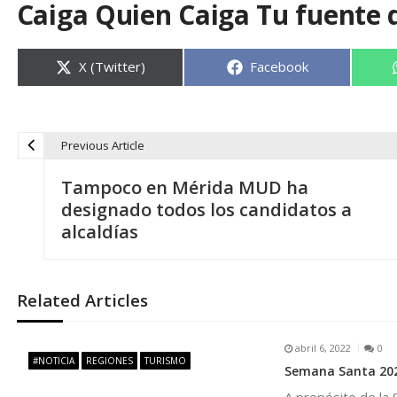
Caiga Quien Caiga Tu fuente 
Compartir
Compartir
X (Twitter)
Facebook
en
en
Previous Article
N
Tampoco en Mérida MUD ha
a
designado todos los candidatos a
alcaldías
v
e
Related Articles
g
abril 6, 2022
0
#NOTICIA
REGIONES
TURISMO
Semana Santa 2022
a