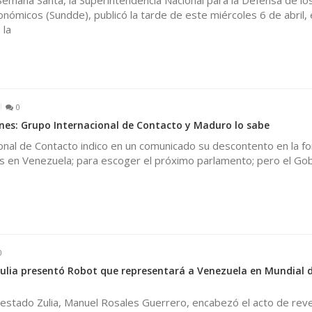
Semana Santa, la Superintendencia Nacional para la Defensa de lo
ómicos (Sundde), publicó la tarde de este miércoles 6 de abril, 
 la
0
ones: Grupo Internacional de Contacto y Maduro lo sabe
ional de Contacto indico en un comunicado su descontento en la f
os en Venezuela; para escoger el próximo parlamento; pero el Go
0
ulia presentó Robot que representará a Venezuela en Mundial 
estado Zulia, Manuel Rosales Guerrero, encabezó el acto de reve