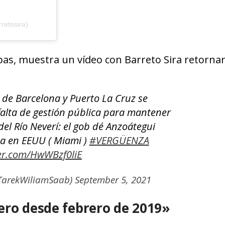
retosira)
bas, muestra un vídeo con Barreto Sira retorna
 de Barcelona y Puerto La Cruz se
alta de gestión pública para mantener
 del Río Neverí: el gob dé Anzoátegui
ba en EEUU ( Miami )
#VERGÜENZA
ter.com/HwWBzf0liE
TarekWiliamSaab)
September 5, 2021
ero desde febrero de 2019»