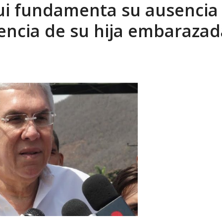
i fundamenta su ausencia
ca en Venezuela tras finalizar su mis...
AGOSTO 9, 2026
gencia de su hija embarazad