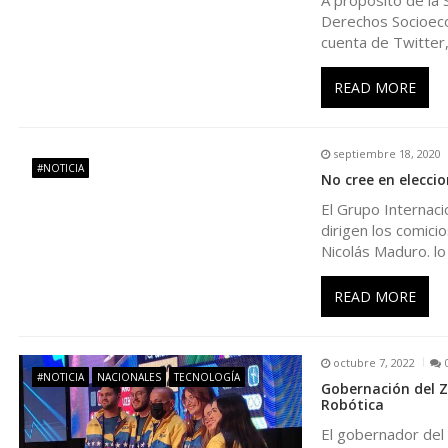
A propósito de la 
Derechos Socioecon
c
cuenta de Twitter,
i
READ MORE
ó
septiembre 18, 2020
#NOTICIA
n
No cree en elecci
El Grupo Internac
d
dirigen los comici
Nicolás Maduro. lo
e
READ MORE
e
octubre 7, 2022
n
#NOTICIA
NACIONALES
TECNOLOGÍA
Gobernación del Z
Robótica
t
El gobernador del 