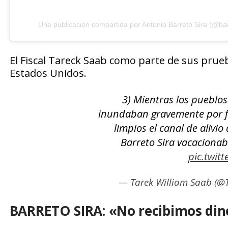
Una publicación compartida por Antonio Barreto Sira (@bar
El Fiscal Tareck Saab como parte de sus prue
Estados Unidos.
3) Mientras los pueblos
inundaban gravemente por f
limpios el canal de alivio
Barreto Sira vacaciona
pic.twit
— Tarek William Saab (@
BARRETO SIRA: «No recibimos din