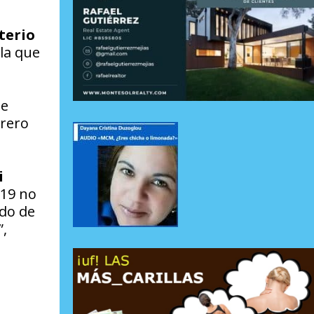
terio
la que
de
brero
i
019 no
ndo de
”,