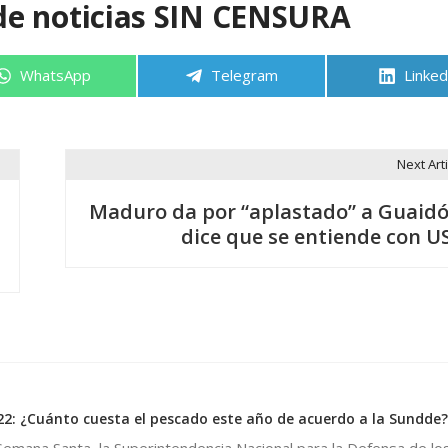
de noticias SIN CENSURA
Compartir
Compartir
Compa
WhatsApp
Telegram
Linked
en
en
en
Next Arti
Maduro da por “aplastado” a Guaidó
dice que se entiende con U
: ¿Cuánto cuesta el pescado este año de acuerdo a la Sundde?