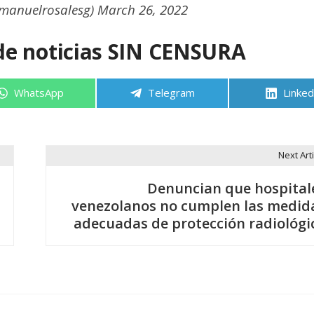
manuelrosalesg)
March 26, 2022
de noticias SIN CENSURA
Compartir
Compartir
Compa
WhatsApp
Telegram
Linked
en
en
en
Next Arti
Denuncian que hospital
venezolanos no cumplen las medid
adecuadas de protección radiológi