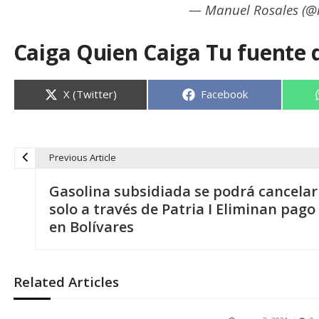
— Manuel Rosales (@
Caiga Quien Caiga Tu fuente 
Compartir
Compartir
X (Twitter)
Facebook
en
en
Previous Article
N
Gasolina subsidiada se podrá cancelar
a
solo a través de Patria I Eliminan pago
en Bolívares
v
e
Related Articles
g