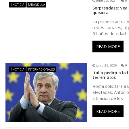
enero 3, 2021
0
#NOTICIA
FARÁNDULA
Sorprendase: Vea 
a
quisiera
La primera actriz 
c
redes sociales, al
61 años de edad
i
READ MORE
ó
junio 25, 2026
0
n
#NOTICIA
INTERNACIONALES
Italia pedirá a la
terremotos
d
Roma solicitará a 
afectadas. Antonio
e
situación de los
e
READ MORE