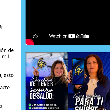
a
ión de
 mil
, esto
 acto
o