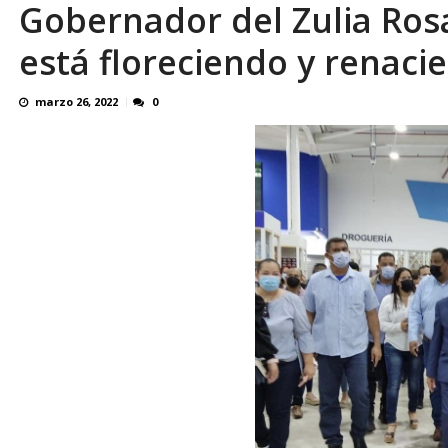
Gobernador del Zulia Rosa
¿QUE PROTEGES TU? Por: Miguel Ángel L
está floreciendo y renac
marzo 26, 2022
0