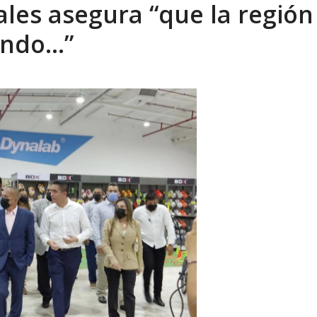
les asegura “que la región
eón R
AGOSTO 8, 2026
iendo…”