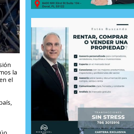
esión
mos la
en el
país,
dúo