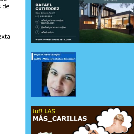
s de
exta