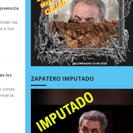
jovencita
ender las
a a sus
as los
ZAPATERO IMPUTADO
as zonas
rean la