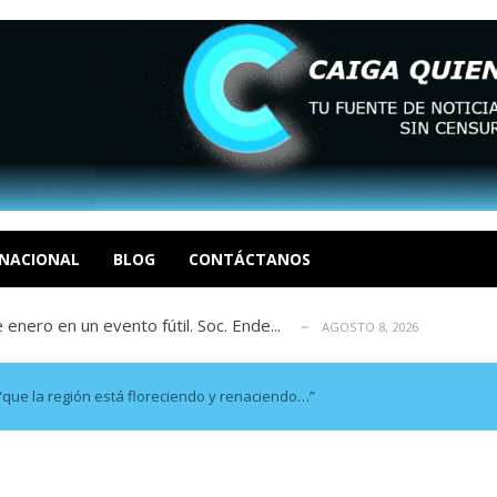
eón R
AGOSTO 8, 2026
tratégica, Realpolitik y el Desmante...
AGOSTO 8, 2026
 García
NACIONAL
BLOG
CONTÁCTANOS
AGOSTO 7, 2026
 enero en un evento fútil. Soc. Ende...
AGOSTO 8, 2026
osé Luis Centeno S
AGOSTO 8, 2026
eón R
AGOSTO 8, 2026
tratégica, Realpolitik y el Desmante...
AGOSTO 8, 2026
que la región está floreciendo y renaciendo…”
 García
AGOSTO 7, 2026
 enero en un evento fútil. Soc. Ende...
AGOSTO 8, 2026
osé Luis Centeno S
AGOSTO 8, 2026