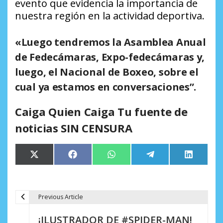
evento que evidencia la importancia de
nuestra región en la actividad deportiva.
«Luego tendremos la Asamblea Anual
de Fedecámaras, Expo-fedecámaras y,
luego, el Nacional de Boxeo, sobre el
cual ya estamos en conversaciones”.
Caiga Quien Caiga Tu fuente de
noticias SIN CENSURA
Compartir
Compartir
Compartir
Compartir
Comparti
X
Facebook
WhatsApp
Telegram
LinkedIn
en
en
en
en
en
(Twitter)
Previous Article
N
¡ILUSTRADOR DE #SPIDER-MAN!