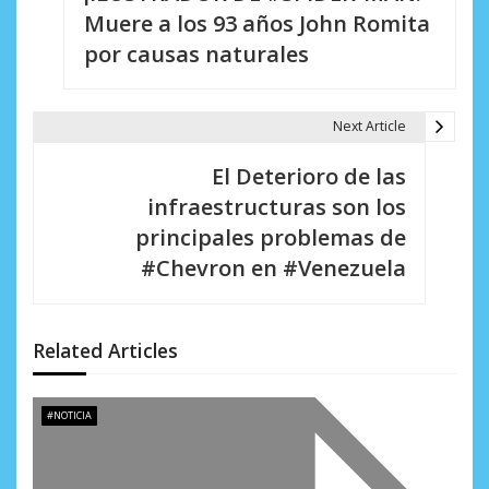
a
Muere a los 93 años John Romita
v
por causas naturales
e
g
Next Article
a
El Deterioro de las
c
infraestructuras son los
i
principales problemas de
#Chevron en #Venezuela
ó
n
d
Related Articles
e
#NOTICIA
e
n