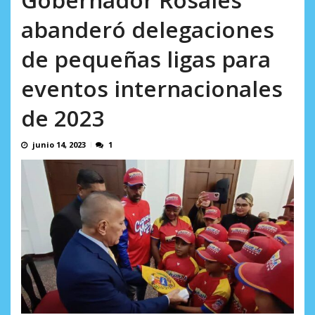
en...
AGOSTO 7, 2026
abanderó delegaciones
de pequeñas ligas para
eventos internacionales
de 2023
junio 14, 2023
1