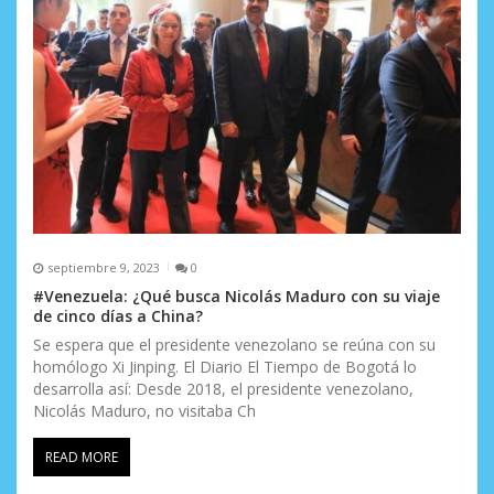
n
t
r
a
d
a
s
septiembre 9, 2023
0
#Venezuela: ¿Qué busca Nicolás Maduro con su viaje
de cinco días a China?
Se espera que el presidente venezolano se reúna con su
homólogo Xi Jinping. El Diario El Tiempo de Bogotá lo
desarrolla así: Desde 2018, el presidente venezolano,
Nicolás Maduro, no visitaba Ch
READ MORE