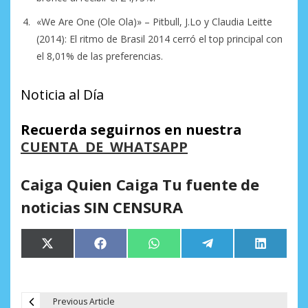
«We Are One (Ole Ola)» – Pitbull, J.Lo y Claudia Leitte
(2014): El ritmo de Brasil 2014 cerró el top principal con
el 8,01% de las preferencias.
Noticia al Día
Recuerda seguirnos en nuestra
CUENTA DE WHATSAPP
Caiga Quien Caiga Tu fuente de
noticias SIN CENSURA
Compartir
Compartir
Compartir
Compartir
Comparti
X
Facebook
WhatsApp
Telegram
LinkedIn
en
en
en
en
en
(Twitter)
Previous Article