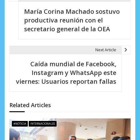
N
María Corina Machado sostuvo
a
productiva reunión con el
v
secretario general de la OEA
e
g
Next Article
a
Caída mundial de Facebook,
c
Instagram y WhatsApp este
i
viernes: Usuarios reportan fallas
ó
n
Related Articles
d
e
#NOTICIA
INTERNACIONALES
e