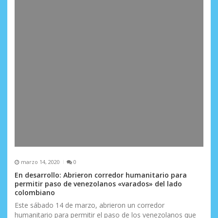
a
s
marzo 14, 2020
0
En desarrollo: Abrieron corredor humanitario para
permitir paso de venezolanos «varados» del lado
colombiano
Este sábado 14 de marzo, abrieron un corredor
humanitario para permitir el paso de los venezolanos que