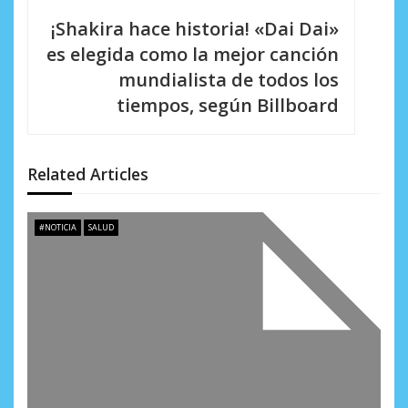
c
¡Shakira hace historia! «Dai Dai»
i
es elegida como la mejor canción
mundialista de todos los
ó
tiempos, según Billboard
n
d
Related Articles
e
e
#NOTICIA
SALUD
n
t
r
a
d