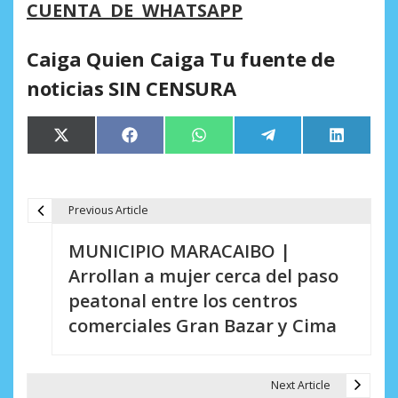
CUENTA DE WHATSAPP
Caiga Quien Caiga Tu fuente de
noticias SIN CENSURA
Compartir
Compartir
Compartir
Compartir
Comparti
X
Facebook
WhatsApp
Telegram
LinkedIn
en
en
en
en
en
(Twitter)
Previous Article
N
MUNICIPIO MARACAIBO |
a
Arrollan a mujer cerca del paso
v
peatonal entre los centros
e
comerciales Gran Bazar y Cima
g
a
Next Article