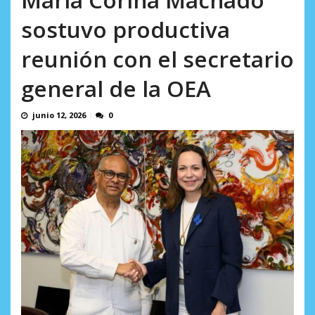
L.
AGOSTO 6, 2026
sostuvo productiva
reunión con el secretario
general de la OEA
junio 12, 2026
0