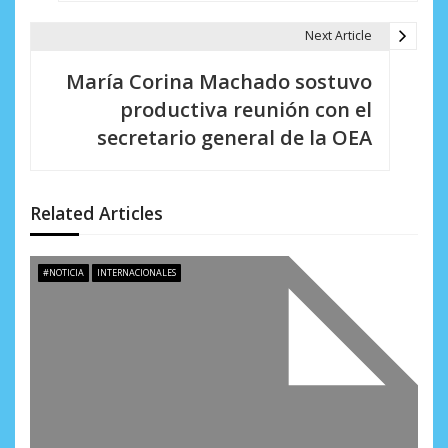
g
a
Next Article
c
María Corina Machado sostuvo
i
productiva reunión con el
secretario general de la OEA
ó
n
d
Related Articles
e
#NOTICIA
INTERNACIONALES
e
n
t
r
a