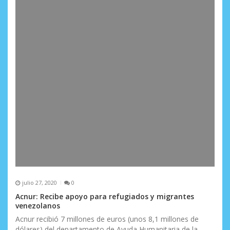
d
a
s
julio 27, 2020
0
Acnur: Recibe apoyo para refugiados y migrantes
venezolanos
Acnur recibió 7 millones de euros (unos 8,1 millones de
dólares) del departamento de Ayuda Humanitaria de la