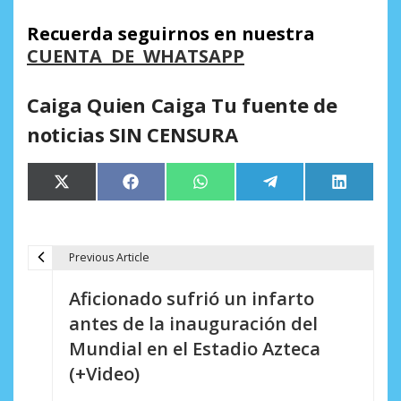
Recuerda seguirnos en nuestra
CUENTA DE WHATSAPP
Caiga Quien Caiga Tu fuente de
noticias SIN CENSURA
Compartir
Compartir
Compartir
Compartir
Comparti
X
Facebook
WhatsApp
Telegram
LinkedIn
en
en
en
en
en
(Twitter)
Previous Article
N
Aficionado sufrió un infarto
a
antes de la inauguración del
v
Mundial en el Estadio Azteca
e
(+Video)