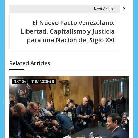
g
Next Article
a
El Nuevo Pacto Venezolano:
c
Libertad, Capitalismo y Justicia
i
para una Nación del Siglo XXI
ó
n
Related Articles
d
e
#NOTICIA
INTERNACIONALES
e
n
t
r