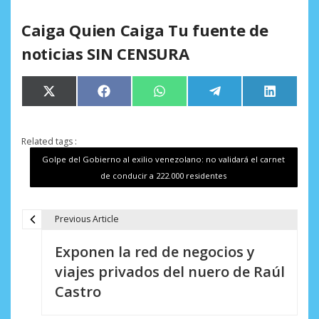
Caiga Quien Caiga Tu fuente de
noticias SIN CENSURA
Compartir
Compartir
Compartir
Compartir
Comparti
X
Facebook
WhatsApp
Telegram
LinkedIn
en
en
en
en
en
(Twitter)
Related tags :
Golpe del Gobierno al exilio venezolano: no validará el carnet
de conducir a 222.000 residentes
Previous Article
N
Exponen la red de negocios y
a
viajes privados del nuero de Raúl
v
Castro
e