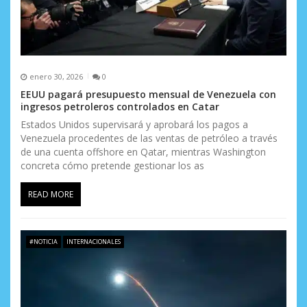
a
d
a
s
enero 30, 2026
0
EEUU pagará presupuesto mensual de Venezuela con
ingresos petroleros controlados en Catar
Estados Unidos supervisará y aprobará los pagos a
Venezuela procedentes de las ventas de petróleo a través
de una cuenta offshore en Qatar, mientras Washington
concreta cómo pretende gestionar los as
READ MORE
#NOTICIA
INTERNACIONALES