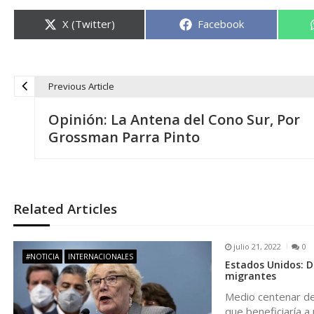
Compartir
Compartir
X (Twitter)
Facebook
en
en
Previous Article
N
Opinión: La Antena del Cono Sur, Por
a
Grossman Parra Pinto
v
e
Related Articles
g
julio 21, 2022
0
#NOTICIA
INTERNACIONALES
Estados Unidos: D
a
migrantes
Medio centenar de
que beneficiaría a