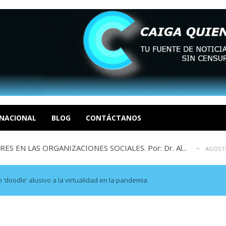
sbastador costo del colapso eléctrico en...
AGOSTO 7, 2026
idad? Por Dayana Cristina Duzoglou L.
AGOSTO 6, 2026
xcusas, apagones y promesas incumplidas...
NACIONAL
BLOG
CONTÁCTANOS
AGOSTO 6, 2026
 EN LAS ORGANIZACIONES SOCIALES. Por: Dr. Al...
AGOSTO
negociación en la política: distinc...
AGOSTO 7, 2026
sbastador costo del colapso eléctrico en...
AGOSTO 7, 2026
idad? Por Dayana Cristina Duzoglou L.
AGOSTO 6, 2026
‘doodle’ alusivo a la virtualidad en la pandemia
xcusas, apagones y promesas incumplidas...
AGOSTO 6, 2026
 EN LAS ORGANIZACIONES SOCIALES. Por: Dr. Al...
AGOSTO
negociación en la política: distinc...
AGOSTO 7, 2026