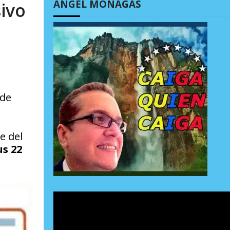
ÁNGEL MONAGAS
sivo
 de
e del
s 22