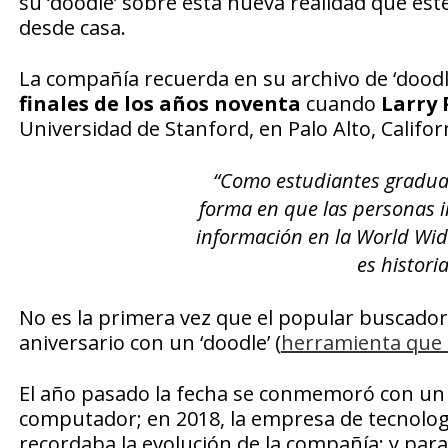
su ‘doodle’ sobre esta nueva realidad que est
desde casa.
La compañía recuerda en su archivo de ‘doodl
finales de los años noventa
cuando
Larry 
Universidad de Stanford, en Palo Alto, Califor
“Como estudiantes graduad
forma en que las personas 
información en la World Wid
es histori
No es la primera vez que el popular buscador
aniversario con un ‘doodle’ (
herramienta que
El año pasado la fecha se conmemoró con un 
computador; en 2018, la empresa de tecnologí
recordaba la evolución de la compañía; y para