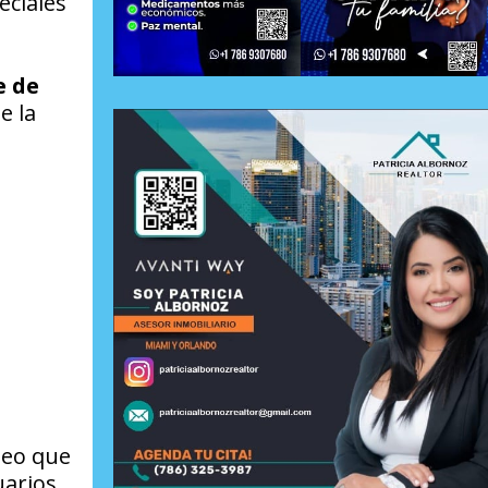
eciales
e de
e la
deo que
uarios