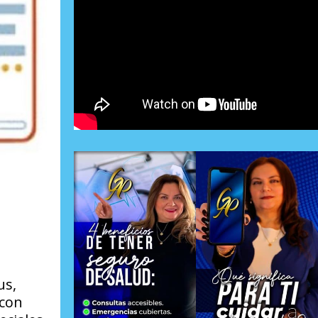
us,
 con