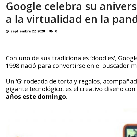
Google celebra su anivers
En 8 meses «876 horas de apagones» El de
a la virtualidad en la pa
septiembre 27, 2020
0
Con uno de sus tradicionales ‘doodles’, Goog
1998 nació para convertirse en el buscador 
Un ‘G’ rodeada de torta y regalos, acompaña
gigante tecnológico, es el creativo diseño con
años este domingo.