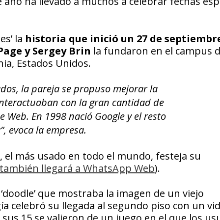
e año ha llevado a muchos a celebrar fechas esp
es’ la
historia que inició un 27 de septiembr
Page y Sergey Brin
la fundaron en el campus d
nia, Estados Unidos.
os, la pareja se propuso mejorar la
interactuaban con la gran cantidad de
e Web. En 1998 nació Google y el resto
a”, evoca la empresa.
, el más usado en todo el mundo, festeja su
 también llegará a WhatsApp Web
).
‘doodle’ que mostraba la imagen de un viejo
a celebró su llegada al segundo piso con un vi
 sus 15 se valieron de un juego en el que los us