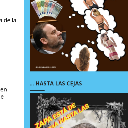
 de la
… HASTA LAS CEJAS
nen
se