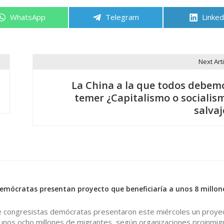
Compartir
Compartir
Compa
WhatsApp
Telegram
Linked
en
en
en
Next Arti
La China a la que todos debem
temer ¿Capitalismo o socialis
salvaj
emócratas presentan proyecto que beneficiaría a unos 8 millon
 congresistas demócratas presentaron este miércoles un proyec
 unos ocho millones de migrantes, según organizaciones proinmigr