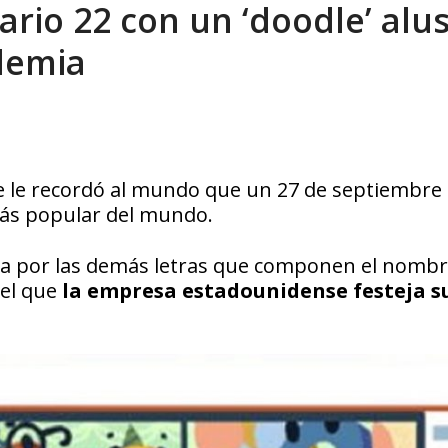
ario 22 con un ‘doodle’ alu
sbastador costo del colapso eléctrico en...
AGOSTO 7, 2026
ndemia
le le recordó al mundo que un 27 de septiembre
más popular del mundo.
da por las demás letras que componen el nombr
 el que
la empresa estadounidense festeja su