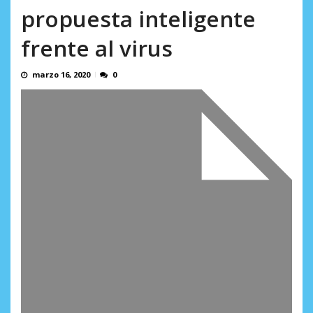
en...
propuesta inteligente
AGOSTO 7, 2026
frente al virus
marzo 16, 2020
0