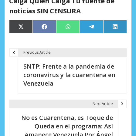
Caiga Quien Caiga Tu fuente de
noticias SIN CENSURA
Compartir
Compartir
Compartir
Compartir
Comparti
X
Facebook
WhatsApp
Telegram
LinkedIn
en
en
en
en
en
(Twitter)
Previous Article
N
SNTP: Frente a la pandemia de
a
coronavirus y la cuarentena en
v
Venezuela
e
g
Next Article
a
No es Cuarentena, es Toque de
c
Queda en el programa: Así
i
Amanece Venezuela Por Ángel