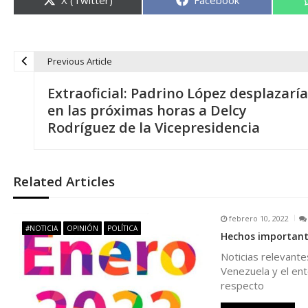
en
en
Previous Article
N
Extraoficial: Padrino López desplazaría
a
en las próximas horas a Delcy
Rodríguez de la Vicepresidencia
v
e
Related Articles
g
febrero 10, 2022
#NOTICIA
OPINIÓN
POLÍTICA
Hechos important
a
Noticias relevant
Venezuela y el ent
c
respecto