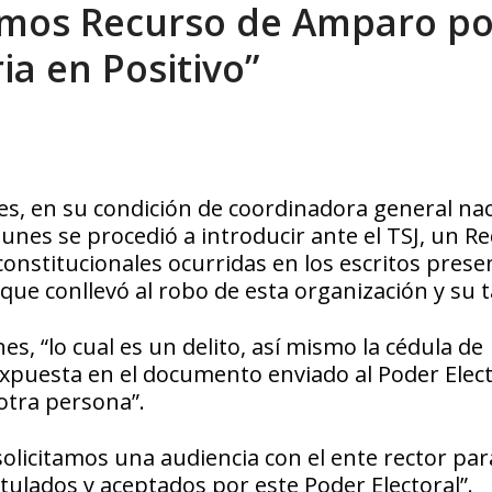
amos Recurso de Amparo po
eo I por la libertad inmediata de l...
AGOSTO 5, 2026
a en Positivo”
es, en su condición de coordinadora general na
lunes se procedió a introducir ante el TSJ, un R
constitucionales ocurridas en los escritos pres
 que conllevó al robo de esta organización y su t
s, “lo cual es un delito, así mismo la cédula de
expuesta en el documento enviado al Poder Elect
otra persona”.
olicitamos una audiencia con el ente rector par
stulados y aceptados por este Poder Electoral”.