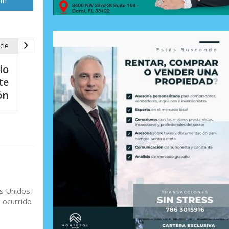
cle
io
te
ón
s Unidos,
 ocurrido