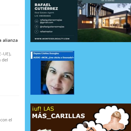
a alianza
E-UE),
 del
con el