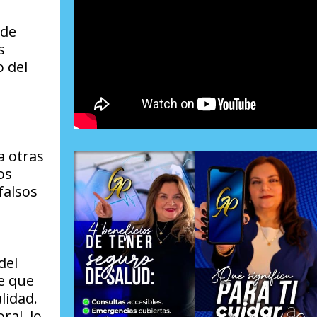
 de
s
o del
a otras
os
falsos
del
ce que
lidad.
ral, lo