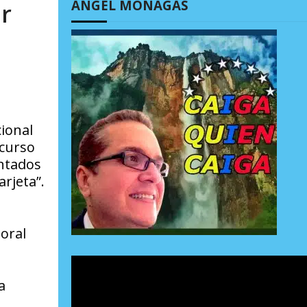
ÁNGEL MONAGAS
r
cional
ecurso
entados
arjeta”.
oral
a