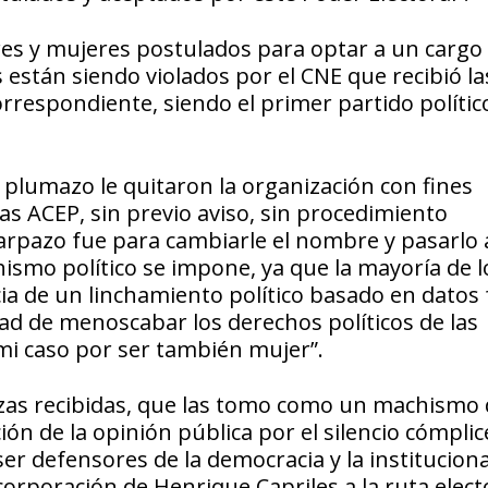
s y mujeres postulados para optar a un cargo
 están siendo violados por el CNE que recibió la
rrespondiente, siendo el primer partido polític
plumazo le quitaron la organización con fines
las ACEP, sin previo aviso, sin procedimiento
arpazo fue para cambiarle el nombre y pasarlo 
ismo político se impone, ya que la mayoría de l
a de un linchamiento político basado en datos 
idad de menoscabar los derechos políticos de las
 mi caso por ser también mujer”.
as recibidas, que las tomo como un machismo 
ión de la opinión pública por el silencio cómpli
er defensores de la democracia y la instituciona
orporación de Henrique Capriles a la ruta electo