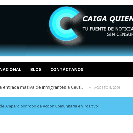
eo I por la libertad inmediata de l...
AGOSTO 5, 2026
ptiembre revisión de su solicitud de l...
AGOSTO 5, 2026
cidos, según ONG
NACIONAL
BLOG
CONTÁCTANOS
AGOSTO 5, 2026
a entrada masiva de inmigrantes a Ceut...
AGOSTO 5, 2026
álogo: La tragedia de Venezuela no admi...
AGOSTO 5, 2026
eo I por la libertad inmediata de l...
AGOSTO 5, 2026
ptiembre revisión de su solicitud de l...
AGOSTO 5, 2026
de Amparo por robo de Acción Comunitaria en Positivo”
cidos, según ONG
AGOSTO 5, 2026
a entrada masiva de inmigrantes a Ceut...
AGOSTO 5, 2026
álogo: La tragedia de Venezuela no admi...
AGOSTO 5, 2026