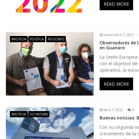
i
READ MORE
ó
n
noviembre 2, 2021
#NOTICIA
POLÍTICA
REGIONES
Observadores de la
d
en Guanare
La Unión Europea 
e
con el objetivo de 
operativo, la euro
e
READ MORE
n
t
abril 7, 2022
0
#NOTICIA
ECONOMÍA
Buenas noticias: 
r
Con su segunda sed
crecimiento de la 