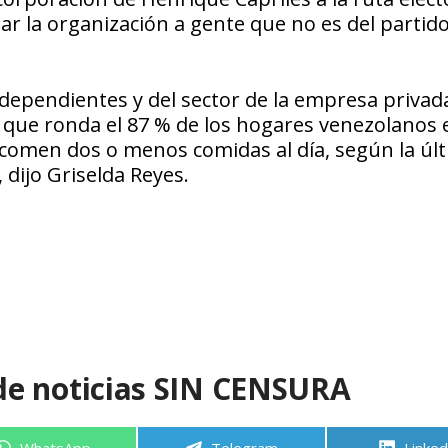
ar la organización a gente que no es del partido
dependientes y del sector de la empresa privad
 que ronda el 87 % de los hogares venezolanos 
s comen dos o menos comidas al día, según la úl
 dijo Griselda Reyes.
de noticias SIN CENSURA
Compartir
Compartir
Compa
WhatsApp
Telegram
Linked