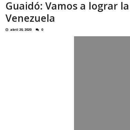
Guaidó: Vamos a lograr l
En 8 meses «876 horas de apagones» El de
Venezuela
abril 20, 2020
0