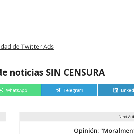
idad de Twitter Ads
de noticias SIN CENSURA
Compartir
Compartir
Compa
WhatsApp
Telegram
Linked
en
en
en
Next Arti
Opinión: “Moralmen