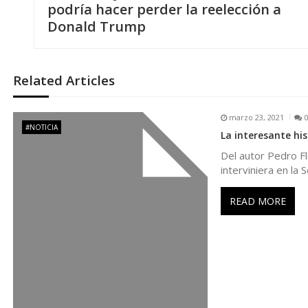
a
podría hacer perder la reelección a
Donald Trump
v
e
Related Articles
g
marzo 23, 2021
#NOTICIA
La interesante his
a
Del autor Pedro F
interviniera en la
c
READ MORE
i
ó
n