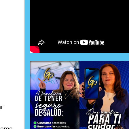
ar
 Como