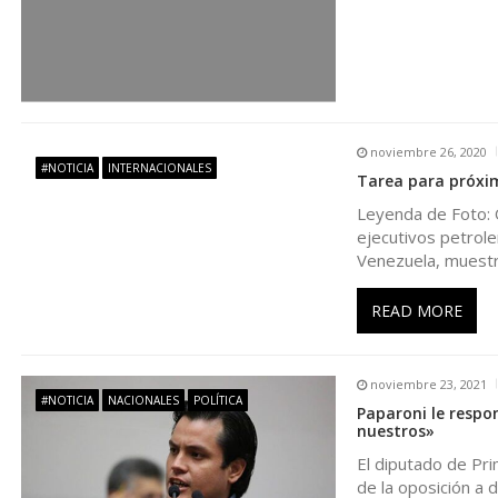
d
e
e
noviembre 26, 2020
#NOTICIA
INTERNACIONALES
n
Tarea para próxim
Leyenda de Foto: 
t
ejecutivos petrol
Venezuela, muestr
r
READ MORE
a
noviembre 23, 2021
d
#NOTICIA
NACIONALES
POLÍTICA
Paparoni le respon
nuestros»
a
El diputado de Pr
de la oposición a 