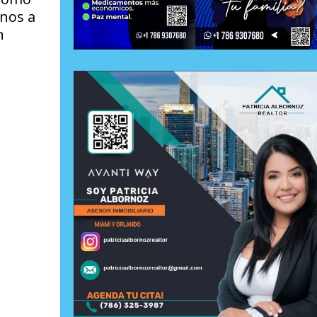
rnos a
n