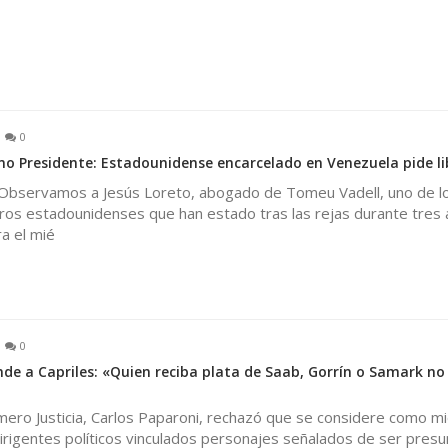
0
o Presidente: Estadounidense encarcelado en Venezuela pide l
Observamos a Jesús Loreto, abogado de Tomeu Vadell, uno de lo
eros estadounidenses que han estado tras las rejas durante tres
a el mié
0
de a Capriles: «Quien reciba plata de Saab, Gorrín o Samark no 
imero Justicia, Carlos Paparoni, rechazó que se considere como 
dirigentes políticos vinculados personajes señalados de ser pres