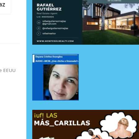
az
ue EEUU