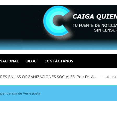
sbastador costo del colapso eléctrico en...
AGOSTO 7, 2026
idad? Por Dayana Cristina Duzoglou L.
AGOSTO 6, 2026
xcusas, apagones y promesas incumplidas...
NACIONAL
BLOG
CONTÁCTANOS
AGOSTO 6, 2026
 EN LAS ORGANIZACIONES SOCIALES. Por: Dr. Al...
AGOSTO
negociación en la política: distinc...
AGOSTO 7, 2026
sbastador costo del colapso eléctrico en...
AGOSTO 7, 2026
idad? Por Dayana Cristina Duzoglou L.
AGOSTO 6, 2026
dependencia de Venezuela
xcusas, apagones y promesas incumplidas...
AGOSTO 6, 2026
 EN LAS ORGANIZACIONES SOCIALES. Por: Dr. Al...
AGOSTO
negociación en la política: distinc...
AGOSTO 7, 2026