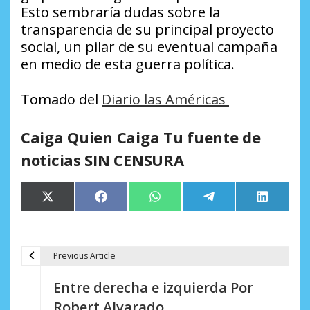
Esto sembraría dudas sobre la
transparencia de su principal proyecto
social, un pilar de su eventual campaña
en medio de esta guerra política.
Tomado del
Diario las Américas
Caiga Quien Caiga Tu fuente de
noticias SIN CENSURA
Compartir
Compartir
Compartir
Compartir
Comparti
X
Facebook
WhatsApp
Telegram
LinkedIn
en
en
en
en
en
(Twitter)
Previous Article
N
Entre derecha e izquierda Por
a
Robert Alvarado