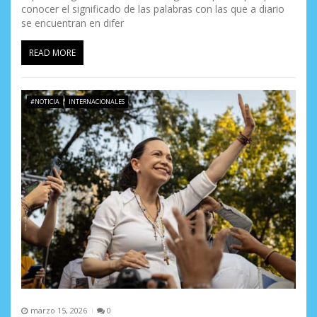
conocer el significado de las palabras con las que a diario
r
se encuentran en difer
a
READ MORE
d
a
#NOTICIA
INTERNACIONALES
s
marzo 15, 2026
0