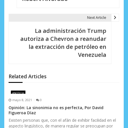
v
e
Next Article
g
La administración Trump
a
autoriza a Chevron a reanudar
c
la extracción de petróleo en
i
Venezuela
ó
n
Related Articles
d
e
#NOTICIA
mayo 8, 2021
0
e
Opinión: La sinonimia no es perfecta, Por David
Figueroa Díaz
n
Existen personas que, con el afán de exhibir facilidad en el
t
aspecto lingüístico, de manera regular se preocupan por