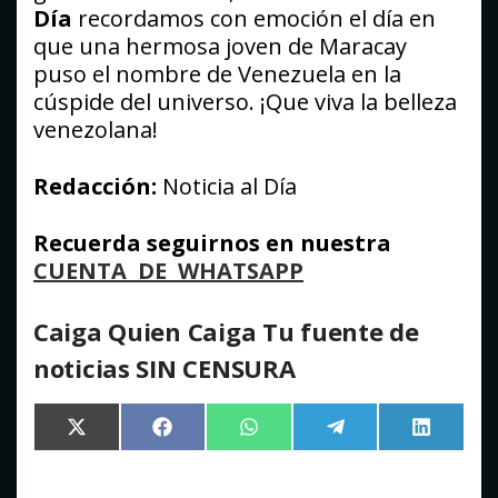
Día
recordamos con emoción el día en
que una hermosa joven de Maracay
puso el nombre de Venezuela en la
cúspide del universo. ¡Que viva la belleza
venezolana!
Redacción:
Noticia al Día
Recuerda seguirnos en nuestra
CUENTA DE WHATSAPP
Caiga Quien Caiga Tu fuente de
noticias SIN CENSURA
Compartir
Compartir
Compartir
Compartir
Comparti
X
Facebook
WhatsApp
Telegram
LinkedIn
en
en
en
en
en
(Twitter)