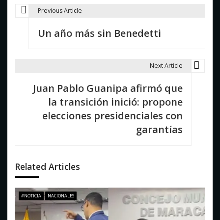
Previous Article
N
Un año más sin Benedetti
a
v
Next Article
e
Juan Pablo Guanipa afirmó que
g
la transición inició: propone
a
elecciones presidenciales con
c
garantías
i
ó
Related Articles
n
d
#NOTICIA
NACIONALES
e