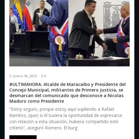
e
n
t
r
a
d
a
enero 18, 2025
0
s
#ULTIMAHORA: Alcalde de Maracaibo y Presidente del
Concejo Municipal, militantes de Primero Justicia, se
desmarcan del comunicado que desconoce a Nicolas
Maduro como Presidente
“Estoy seguro, porque estoy aquí supliendo a Rafael
Ramírez, (que) si él tuviera la oportunidad de expresarse
con relación a esta situación, hubiera compartido este
criterio”, aseguró Romero. El burg