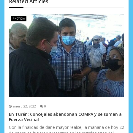
n
Related Articles
d
e
#NOTICIA
e
n
t
r
a
d
a
s
enero 22, 2022
0
En Turén: Concejales abandonan COMPA y se suman a
Fuerza Vecinal
Con la finalidad de darle mayor realce, la mañana de hoy 22