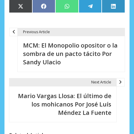
Compartir
Compartir
Compartir
Compartir
Comparti
X
Facebook
WhatsApp
Telegram
LinkedIn
en
en
en
en
en
(Twitter)
Previous Article
N
MCM: El Monopolio opositor o la
a
sombra de un pacto tácito Por
v
Sandy Ulacio
e
g
Next Article
a
Mario Vargas Llosa: El último de
c
los mohicanos Por José Luís
i
Méndez La Fuente
ó