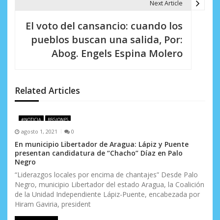
a
Next Article
c
El voto del cansancio: cuando los
i
pueblos buscan una salida, Por:
Abog. Engels Espina Molero
ó
n
d
Related Articles
e
#NOTICIA
REGIONES
e
agosto 1, 2021
0
n
En municipio Libertador de Aragua: Lápiz y Puente
presentan candidatura de “Chacho” Díaz en Palo
t
Negro
“Liderazgos locales por encima de chantajes” Desde Palo
r
Negro, municipio Libertador del estado Aragua, la Coalición
de la Unidad Independiente Lápiz-Puente, encabezada por
a
Hiram Gaviria, president
d