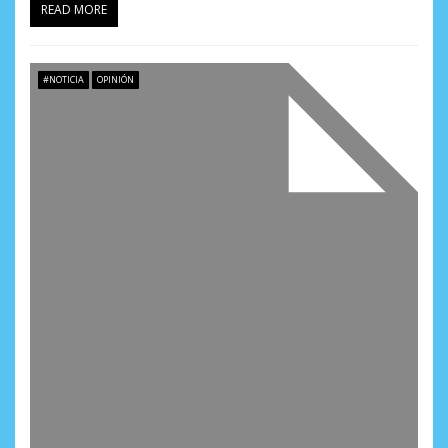
READ MORE
a
s
#NOTICIA
OPINIÓN