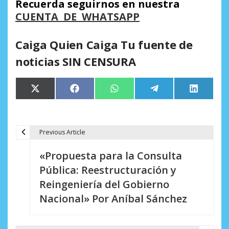
Recuerda seguirnos en nuestra
CUENTA DE WHATSAPP
Caiga Quien Caiga Tu fuente de
noticias SIN CENSURA
Compartir
Compartir
Compartir
Compartir
Comparti
X
Facebook
WhatsApp
Telegram
LinkedIn
en
en
en
en
en
(Twitter)
Previous Article
N
«Propuesta para la Consulta
a
Pública: Reestructuración y
v
Reingeniería del Gobierno
e
Nacional» Por Aníbal Sánchez
g