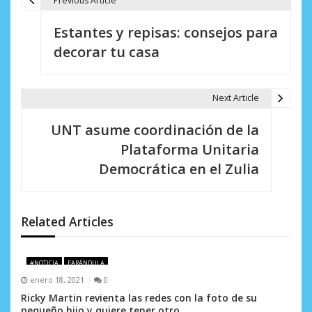
Previous Article
N
Estantes y repisas: consejos para
a
decorar tu casa
v
e
Next Article
g
UNT asume coordinación de la
a
Plataforma Unitaria
c
Democrática en el Zulia
i
ó
Related Articles
n
d
#NOTICIA
FARÁNDULA
enero 18, 2021
0
e
Ricky Martin revienta las redes con la foto de su
pequeño hijo y quiere tener otro.