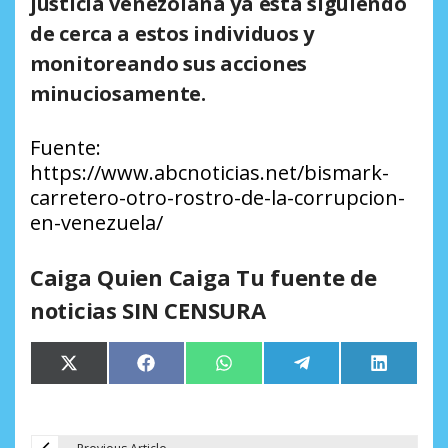
justicia venezolana ya está siguiendo
de cerca a estos individuos y
monitoreando sus acciones
minuciosamente.
Fuente:
https://www.abcnoticias.net/bismark-
carretero-otro-rostro-de-la-corrupcion-
en-venezuela/
Caiga Quien Caiga Tu fuente de
noticias SIN CENSURA
Compartir
Compartir
Compartir
Compartir
Comparti
X
Facebook
WhatsApp
Telegram
LinkedIn
en
en
en
en
en
(Twitter)