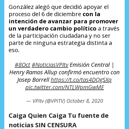
González alegó que decidió apoyar el
proceso del 6 de diciembre
con la
intención de avanzar para promover
un verdadero cambio político
a través
de la participación ciudadana y no ser
parte de ninguna estrategia distinta a
eso.
#8Oct
#NoticiasVPItv
Emisión Central |
Henry Ramos Allup confirmó encuentro con
Josep Borrell
https://t.co/tas4DQgSXq
pic.twitter.com/NTLWpmGwME
— VPItv (@VPITV)
October 8, 2020
Caiga Quien Caiga Tu fuente de
noticias SIN CENSURA