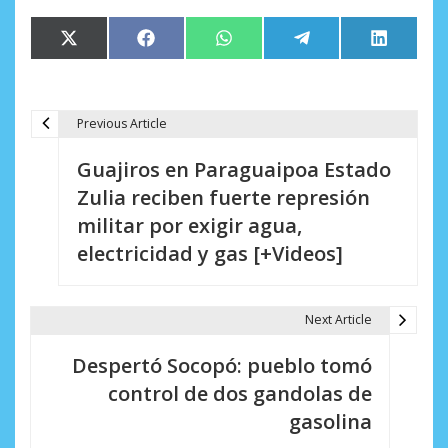
Compartir
Compartir
Compartir
Compartir
Comparti
X
Facebook
WhatsApp
Telegram
LinkedIn
en
en
en
en
en
(Twitter)
Previous Article
N
Guajiros en Paraguaipoa Estado
a
Zulia reciben fuerte represión
v
militar por exigir agua,
e
electricidad y gas [+Videos]
g
a
Next Article
c
Despertó Socopó: pueblo tomó
i
control de dos gandolas de
gasolina
ó