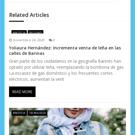
n
d
Related Articles
e
#NOTICIA
REGIONES
e
noviembre 24, 2020
0
n
Yoliaura Hernández: Incrementa venta de leña en las
calles de Barinas
t
Gran parte de los ciudadanos en la geografía Barinés han
optado por utilizar leña, reemplazando la bombona de gas.
r
La escasez de gas doméstico y los frecuentes cortes
a
eléctricos, aumentan la vent
d
READ MORE
a
s
#NOTICIA
TECNOLOGÍA