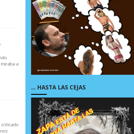
a
endo
 miraba a
… HASTA LAS CEJAS
criticado
inos