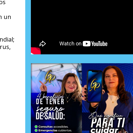
os
n un
ndial;
rus,