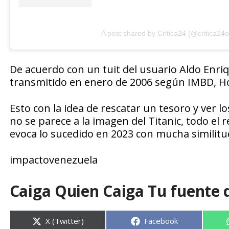
A post shared by Critica24 (@critica24of
De acuerdo con un tuit del usuario Aldo Enri
transmitido en enero de 2006 según IMBD, H
Esto con la idea de rescatar un tesoro y ver 
no se parece a la imagen del Titanic, todo el
evoca lo sucedido en 2023 con mucha similitu
impactovenezuela
Caiga Quien Caiga Tu fuente 
Compartir
Compartir
X (Twitter)
Facebook
en
en