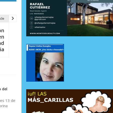
cle
on
en
ad
ña
 del
nes 13 de
orina