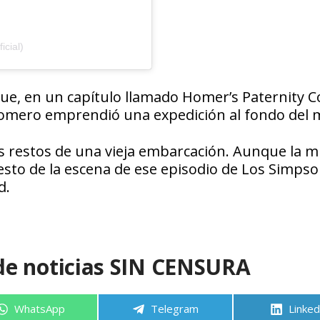
icial)
que, en un capítulo llamado Homer’s Paternity C
omero emprendió una expedición al fondo del 
los restos de una vieja embarcación. Aunque la 
 resto de la escena de ese episodio de Los Simps
d.
de noticias SIN CENSURA
Compartir
Compartir
Compa
WhatsApp
Telegram
Linked
en
en
en