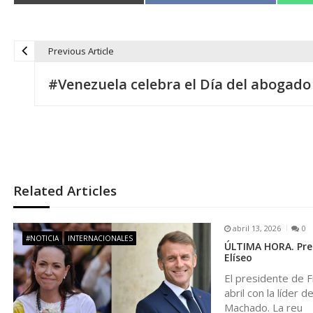
Previous Article
N
#Venezuela celebra el Día del abogado
a
v
e
Related Articles
g
abril 13, 2026
0
a
#NOTICIA
INTERNACIONALES
ÚLTIMA HORA. Pres
Elíseo
c
El presidente de F
abril con la líder
Machado. La reu