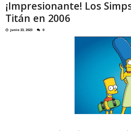
¡Impresionante! Los Simp
SOBRE EL DERECHO DE LOS TRABAJADORES
Titán en 2006
junio 23, 2023
0