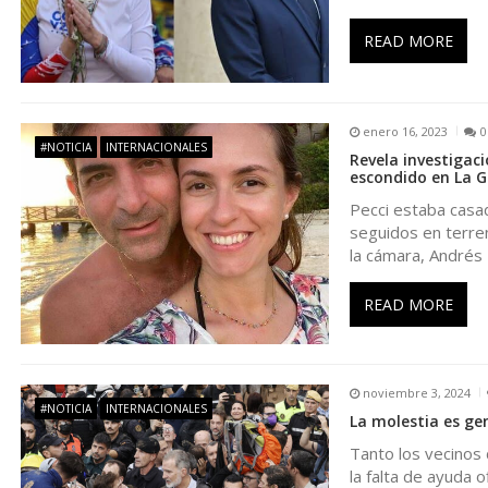
i
ó
READ MORE
n
enero 16, 2023
0
d
#NOTICIA
INTERNACIONALES
Revela investigaci
escondido en La G
e
Pecci estaba casad
seguidos en terren
la cámara, Andrés
e
READ MORE
n
t
noviembre 3, 2024
#NOTICIA
INTERNACIONALES
La molestia es gen
r
Tanto los vecinos 
la falta de ayuda o