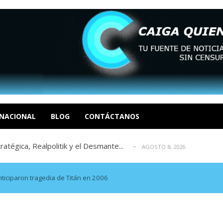
 EN LAS ORGANIZACIONES SOCIALES. Por: Dr. Al...
AGOSTO
negociación en la política: distinc...
AGOSTO 7, 2026
sbastador costo del colapso eléctrico en...
NACIONAL
BLOG
CONTÁCTANOS
AGOSTO 7, 2026
tratégica, Realpolitik y el Desmante...
AGOSTO 8, 2026
 García
AGOSTO 7, 2026
 EN LAS ORGANIZACIONES SOCIALES. Por: Dr. Al...
AGOSTO
negociación en la política: distinc...
AGOSTO 7, 2026
ticiparon tragedia de Titán en 2006
sbastador costo del colapso eléctrico en...
AGOSTO 7, 2026
tratégica, Realpolitik y el Desmante...
AGOSTO 8, 2026
 García
AGOSTO 7, 2026