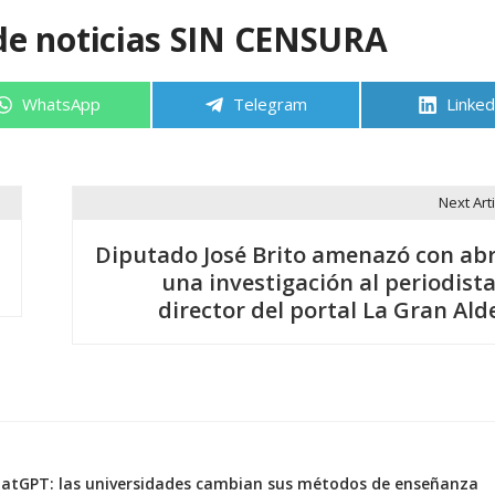
de noticias SIN CENSURA
Compartir
Compartir
Compa
WhatsApp
Telegram
Linked
en
en
en
Next Arti
Diputado José Brito amenazó con abr
una investigación al periodista
director del portal La Gran Ald
hatGPT: las universidades cambian sus métodos de enseñanza