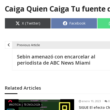
Caiga Quien Caiga Tu fuente 
Compartir
Compartir
X (Twitter)
Facebook
en
en
Previous Article
N
Sebin amenazó con encarcelar al
a
periodista de ABC News Miami
v
e
Related Articles
g
enero 19, 2023
0
#NOTICIA
TECNOLOGÍA
SIGUE El efecto C