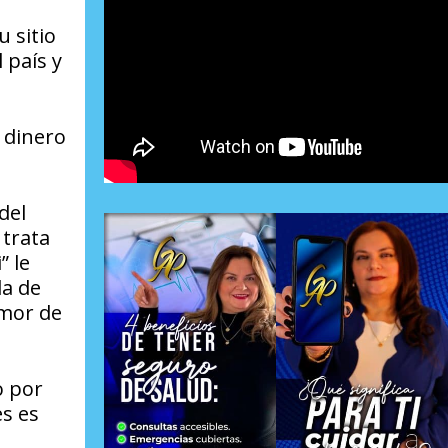
 sitio
 país y
 dinero
del
 trata
” le
da de
emor de
o por
es es