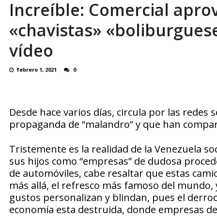
Increíble: Comercial apro
OVP denunció 15 años de violación sistemá
«chavistas» «boliburguese
vídeo
febrero 1, 2021
0
Desde hace varios días, circula por las redes
propaganda de “malandro” y que han compara
Tristemente es la realidad de la Venezuela soc
sus hijos como “empresas” de dudosa proced
de automóviles, cabe resaltar que estas camio
más allá, el refresco más famoso del mundo, 
gustos personalizan y blindan, pues el derro
economía esta destruida, donde empresas de 