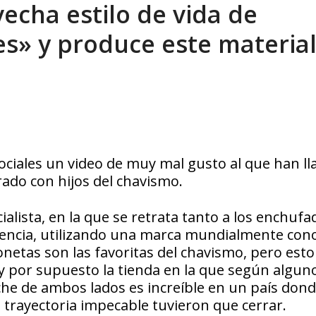
vecha estilo de vida de
tica de derechos humanos en el Minister...
AGOSTO 6, 2026
s» y produce este material
 sociales un video de muy mal gusto al que han 
do con hijos del chavismo.
ialista, en la que se retrata tanto a los enchufa
encia, utilizando una marca mundialmente con
netas son las favoritas del chavismo, pero esto
y por supuesto la tienda en la que según algun
che de ambos lados es increíble en un país dond
trayectoria impecable tuvieron que cerrar.