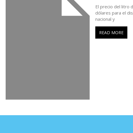
t
El precio del litro
dólares para el di
r
nacional y
a
READ MORE
d
a
s