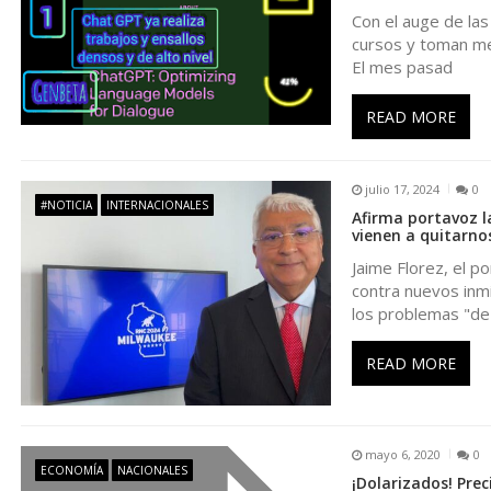
a
Con el auge de la
cursos y toman med
c
El mes pasad
i
READ MORE
ó
julio 17, 2024
0
#NOTICIA
INTERNACIONALES
n
Afirma portavoz 
vienen a quitarno
Jaime Florez, el p
d
contra nuevos inm
los problemas "de
e
READ MORE
e
n
mayo 6, 2020
0
ECONOMÍA
NACIONALES
¡Dolarizados! Prec