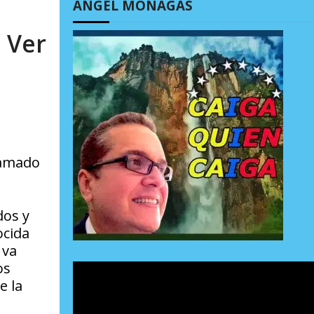
ÁNGEL MONAGAS
 Ver
llamado
dos y
ocida
 va
os
e la