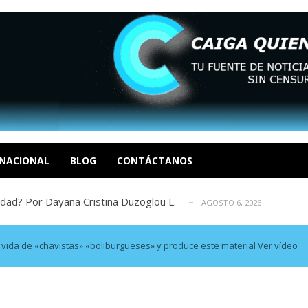
tica de derechos humanos en el Minister...
AGOSTO 6, 2026
 en un mercado impulsado por el auge de...
AGOSTO 6, 2026
o en La Guaira que hasta ahora no había ...
NACIONAL
BLOG
CONTÁCTANOS
AGOSTO 6, 2026
idad? Por Dayana Cristina Duzoglou L.
AGOSTO 6, 2026
xcusas, apagones y promesas incumplidas...
AGOSTO 6, 2026
tica de derechos humanos en el Minister...
AGOSTO 6, 2026
 en un mercado impulsado por el auge de...
AGOSTO 6, 2026
e vida de «chavistas» «boliburgueses» y produce este material Ver vídeo
o en La Guaira que hasta ahora no había ...
AGOSTO 6, 2026
idad? Por Dayana Cristina Duzoglou L.
AGOSTO 6, 2026
xcusas, apagones y promesas incumplidas...
AGOSTO 6, 2026