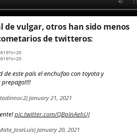
l de vulgar, otros han sido menos
 cometarios de twitteros:
1619?s=20
1619?s=20
d de este país el enchufao con toyota y
a prepago!!!!
tadinnoc2)
January 21, 2021
gente!
pic.twitter.com/QBpInAehUJ
Mata_JoseLuis)
January 20, 2021