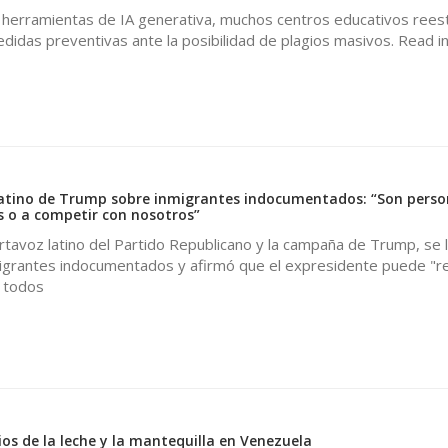
s herramientas de IA generativa, muchos centros educativos rees
idas preventivas ante la posibilidad de plagios masivos. Read in
latino de Trump sobre inmigrantes indocumentados: “Son perso
s o a competir con nosotros”
ortavoz latino del Partido Republicano y la campaña de Trump, se 
igrantes indocumentados y afirmó que el expresidente puede "r
 todos
ios de la leche y la mantequilla en Venezuela