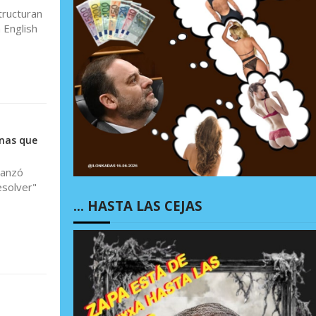
tructuran
 English
nas que
lanzó
esolver"
… HASTA LAS CEJAS