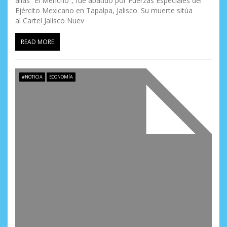
alias “El Mencho”, fue abatido por Fuerzas Especiales del
Ejército Mexicano en Tapalpa, Jalisco. Su muerte sitúa
al Cartel Jalisco Nuev
READ MORE
#NOTICIA
ECONOMÍA