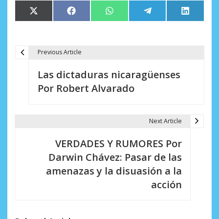
Compartir
Compartir
Compartir
Compartir
Comparti
X
Facebook
WhatsApp
Telegram
LinkedIn
en
en
en
en
en
(Twitter)
Previous Article
N
Las dictaduras nicaragüenses
a
Por Robert Alvarado
v
e
Next Article
g
VERDADES Y RUMORES Por
a
Darwin Chávez: Pasar de las
c
amenazas y la disuasión a la
i
acción
ó