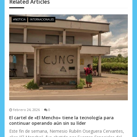
n
Related Articles
d
e
#NOTICIA
INTERNACIONALES
e
n
t
r
a
d
a
s
febrero 24, 2026
0
El cartel de «El Mencho» tiene la tecnología para
continuar operando aún sin su líder
Este fin de semana, Nemesio Rubén Oseguera Cervantes,