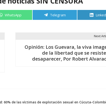
de noticias SIN CENSURA
Compartir
Compartir
Compa
WhatsApp
Telegram
Linked
en
en
en
Next Arti
Opinión: Los Guevara, la viva imag
de la libertad que se resiste
desaparecer, Por Robert Alvara
d: 60% de las víctimas de explotación sexual en Cúcuta-Colomb