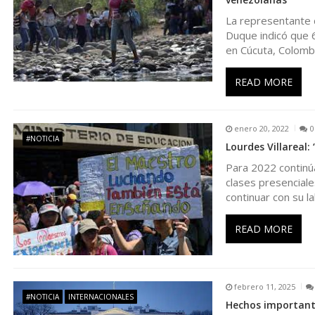
c
La representante 
Duque indicó que 
i
en Cúcuta, Colomb
ó
READ MORE
n
enero 20, 2022
0
#NOTICIA
Lourdes Villareal
d
Para 2022 continúa
clases presenciale
e
continuar con su l
e
READ MORE
n
febrero 11, 2025
t
#NOTICIA
INTERNACIONALES
Hechos important