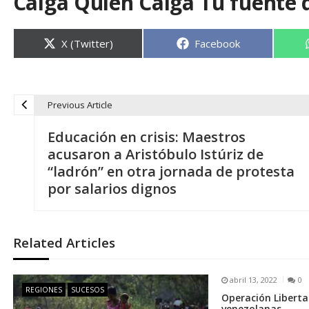
Caiga Quien Caiga Tu fuente 
Compartir
Compartir
X (Twitter)
Facebook
en
en
Previous Article
N
Educación en crisis: Maestros
a
acusaron a Aristóbulo Istúriz de
“ladrón” en otra jornada de protesta
v
por salarios dignos
e
Related Articles
g
abril 13, 2022
0
a
REGIONES
SUCESOS
Operación Liberta
venezolanas