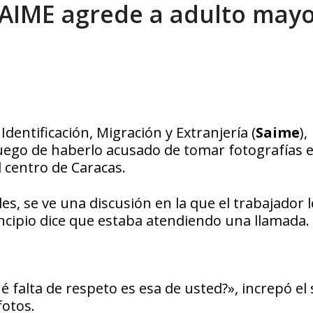
 SAIME agrede a adulto may
xcusas, apagones y promesas incumplidas...
AGOSTO 6, 2026
Identificación, Migración y Extranjería (
Saime
),
ego de haberlo acusado de tomar fotografías e
 centro de Caracas.
ales, se ve una discusión en la que el trabajador l
rincipio dice que estaba atendiendo una llamada.
 falta de respeto es esa de usted?», increpó el
fotos.