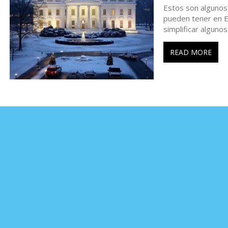
Estos son algunos
r
pueden tener en E
simplificar alguno
a
READ MORE
d
a
s