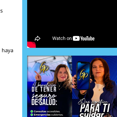
es
e haya