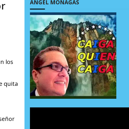
ÁNGEL MONAGAS
or
n los
e quita
 señor