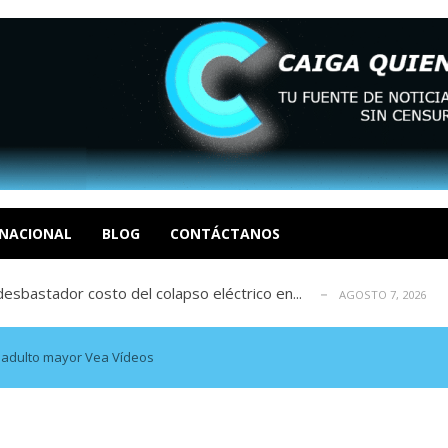
xcusas, apagones y promesas incumplidas...
AGOSTO 6, 2026
tica de derechos humanos en el Minister...
AGOSTO 6, 2026
 en un mercado impulsado por el auge de...
NACIONAL
BLOG
CONTÁCTANOS
AGOSTO 6, 2026
sbastador costo del colapso eléctrico en...
AGOSTO 7, 2026
idad? Por Dayana Cristina Duzoglou L.
AGOSTO 6, 2026
xcusas, apagones y promesas incumplidas...
AGOSTO 6, 2026
tica de derechos humanos en el Minister...
AGOSTO 6, 2026
a adulto mayor Vea Vídeos
 en un mercado impulsado por el auge de...
AGOSTO 6, 2026
sbastador costo del colapso eléctrico en...
AGOSTO 7, 2026
idad? Por Dayana Cristina Duzoglou L.
AGOSTO 6, 2026