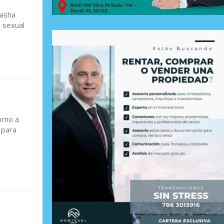
tasha
 sexual
orno a
 para