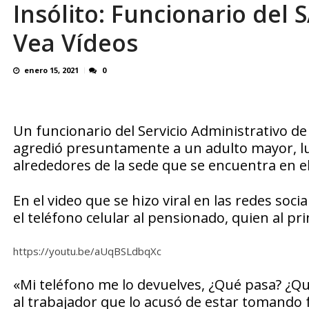
Insólito: Funcionario del
El último que apague la luz: 17 años de e
Vea Vídeos
enero 15, 2021
0
Un funcionario del Servicio Administrativo de 
agredió presuntamente a un adulto mayor, lu
alrededores de la sede que se encuentra en el
En el video que se hizo viral en las redes soci
el teléfono celular al pensionado, quien al p
https://youtu.be/aUqBSLdbqXc
«Mi teléfono me lo devuelves, ¿Qué pasa? ¿Qué
al trabajador que lo acusó de estar tomando 