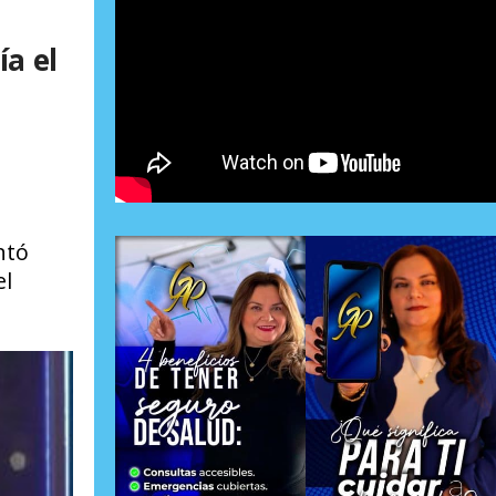
ía el
ntó
el