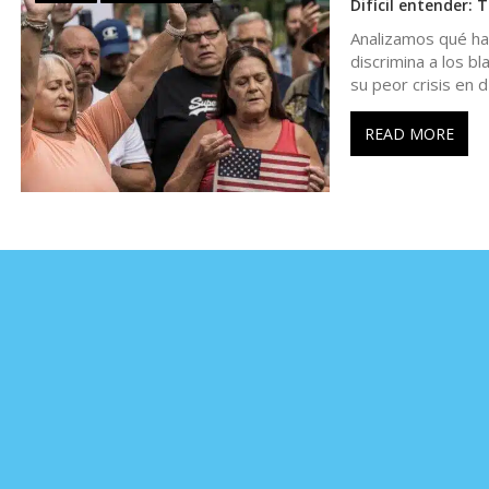
r
Difícil entender: 
Analizamos qué hay
a
discrimina a los b
su peor crisis en d
d
READ MORE
a
s