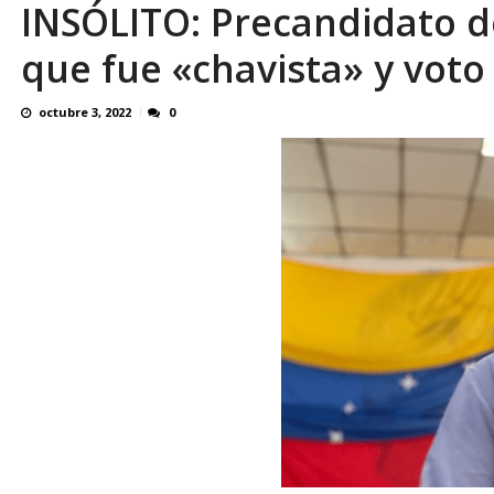
INSÓLITO: Precandidato 
¿QUE PROTEGES TU? Por: Miguel Ángel L
que fue «chavista» y voto
octubre 3, 2022
0