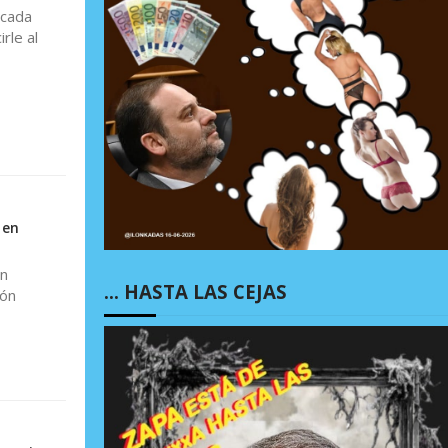
 cada
rle al
 en
an
… HASTA LAS CEJAS
ión