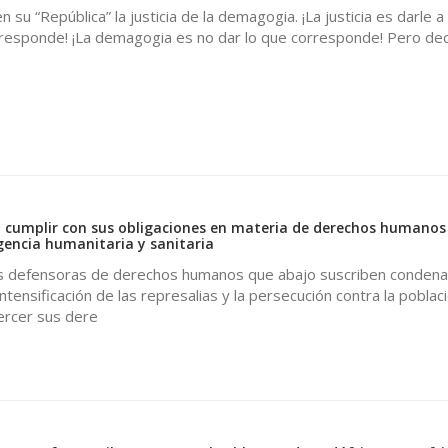
en su “República” la justicia de la demagogia. ¡La justicia es darle a
rresponde! ¡La demagogia es no dar lo que corresponde! Pero deci
0
a cumplir con sus obligaciones en materia de derechos humanos
encia humanitaria y sanitaria
s defensoras de derechos humanos que abajo suscriben conden
ntensificación de las represalias y la persecución contra la poblac
ercer sus dere
0