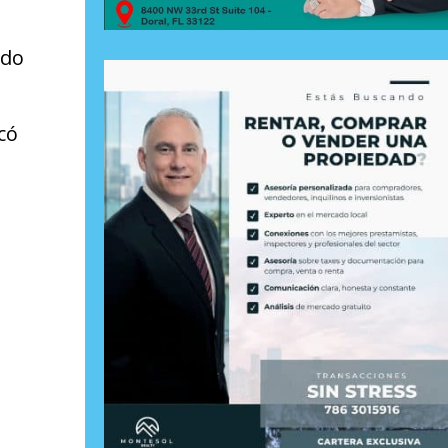
ido
có