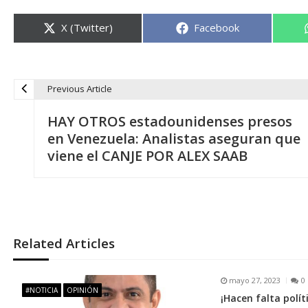
Compartir
Compartir
X (Twitter)
Facebook
en
en
Previous Article
N
HAY OTROS estadounidenses presos
a
en Venezuela: Analistas aseguran que
viene el CANJE POR ALEX SAAB
v
e
g
Related Articles
a
mayo 27, 2023
0
#NOTICIA
OPINIÓN
¡Hacen falta polít