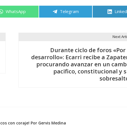
Compartir
Compartir
Compa
WhatsApp
Telegram
Linked
en
en
en
Next Arti
Durante ciclo de foros «Por 
desarrollo»: Ecarri recibe a Zapate
procurando avanzar en un camb
pacifico, constitucional y s
sobresalt
icos con coraje! Por Gervis Medina