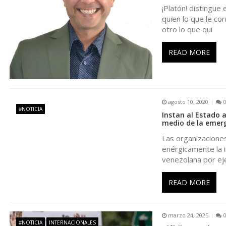
c
¡Platón! distingue 
quien lo que le co
i
otro lo que qui
ó
READ MORE
n
d
agosto 10, 2020
#NOTICIA
Instan al Estado 
e
medio de la emerg
Las organizacione
e
enérgicamente la i
venezolana por ej
n
READ MORE
t
marzo 24, 2025
#NOTICIA
INTERNACIONALES