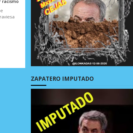
ir racismo
se
traviesa
ZAPATERO IMPUTADO