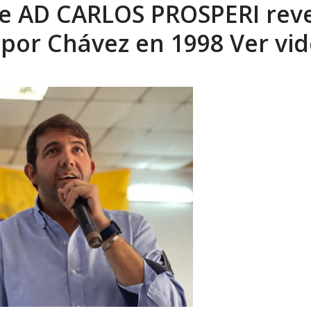
de AD CARLOS PROSPERI rev
eón R
AGOSTO 8, 2026
 por Chávez en 1998 Ver vi