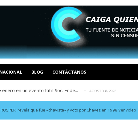
eón R
AGOSTO 8, 2026
tratégica, Realpolitik y el Desmante...
AGOSTO 8, 2026
 García
NACIONAL
BLOG
CONTÁCTANOS
AGOSTO 7, 2026
 enero en un evento fútil. Soc. Ende...
AGOSTO 8, 2026
osé Luis Centeno S
AGOSTO 8, 2026
eón R
AGOSTO 8, 2026
tratégica, Realpolitik y el Desmante...
AGOSTO 8, 2026
ROSPERI revela que fue «chavista» y voto por Chávez en 1998 Ver video
 García
AGOSTO 7, 2026
 enero en un evento fútil. Soc. Ende...
AGOSTO 8, 2026
osé Luis Centeno S
AGOSTO 8, 2026