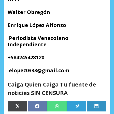
Walter Obregón
Enrique López
Alfonzo
Periodista Venezolano
Independiente
+
584245428120
elopez0333
@
gmail.com
Caiga Quien Caiga Tu fuente de
noticias SIN CENSURA
Compartir
Compartir
Compartir
Compartir
Comparti
X
Facebook
WhatsApp
Telegram
LinkedIn
en
en
en
en
en
(Twitter)