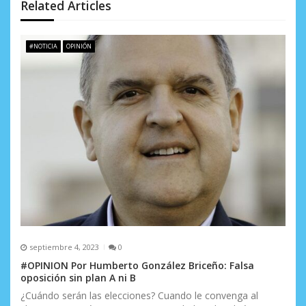
Related Articles
e
e
#NOTICIA
OPINIÓN
n
t
r
a
d
a
s
septiembre 4, 2023
0
#OPINION Por Humberto González Briceño: Falsa
oposición sin plan A ni B
¿Cuándo serán las elecciones? Cuando le convenga al