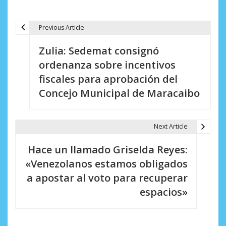
Previous Article
N
Zulia: Sedemat consignó
a
ordenanza sobre incentivos
v
fiscales para aprobación del
e
Concejo Municipal de Maracaibo
g
a
Next Article
c
Hace un llamado Griselda Reyes:
i
«Venezolanos estamos obligados
a apostar al voto para recuperar
ó
espacios»
n
d