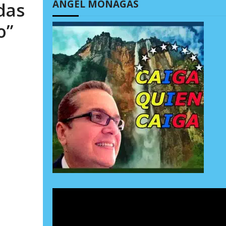
ÁNGEL MONAGAS
das
o”