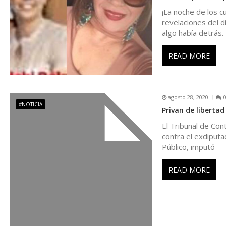
c
¡La noche de los cu
revelaciones del d
i
algo había detrás.
ó
READ MORE
n
agosto 28, 2020
d
#NOTICIA
Privan de libertad
El Tribunal de Cont
e
contra el exdiputad
Público, imputó
e
READ MORE
n
t