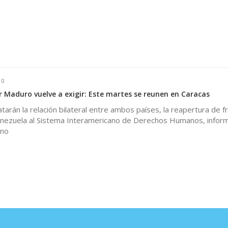
0
ir Maduro vuelve a exigir: Este martes se reunen en Caracas
atarán la relación bilateral entre ambos países, la reapertura de f
enezuela al Sistema Interamericano de Derechos Humanos, inform
ano