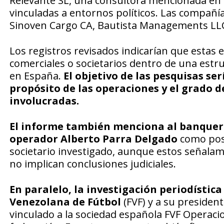
Relevante SL, una consultora mencionada en 
vinculadas a entornos políticos. Las compañ
Sinoven Cargo CA, Bautista Managements LLC,
Los registros revisados indicarían que estas
comerciales o societarios dentro de una estr
en España.
El objetivo de las pesquisas se
propósito de las operaciones y el grado d
involucradas.
El informe también menciona al banquero
operador Alberto Parra Delgado
como posi
societario investigado, aunque estos señala
no implican conclusiones judiciales.
En paralelo, la investigación periodístic
Venezolana de Fútbol
(FVF) y a su presiden
vinculado a la sociedad española FVF Operacio