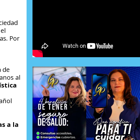
ciedad
el
as. Por
a de
anos al
ística
añol
s a la