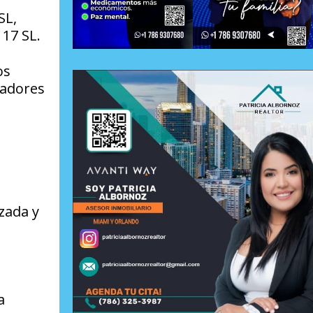
SL,
17 SL.
os
gadores
zada y
a