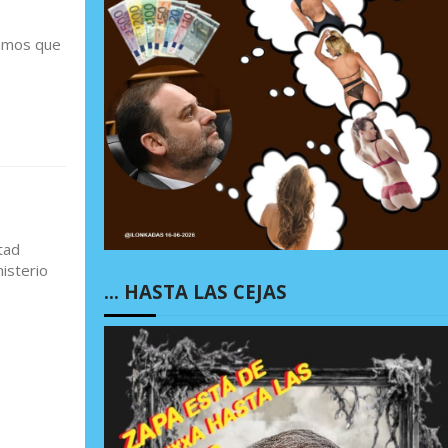
namos que
tad
nisterio
… HASTA LAS CEJAS