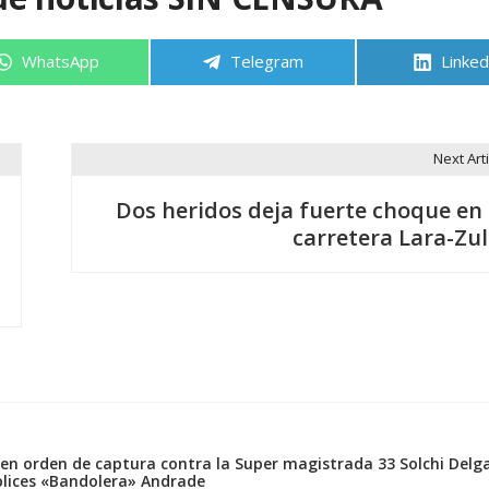
Compartir
Compartir
Compa
WhatsApp
Telegram
Linked
en
en
en
Next Arti
Dos heridos deja fuerte choque en 
carretera Lara-Zul
0
en orden de captura contra la Super magistrada 33 Solchi Delg
lices «Bandolera» Andrade