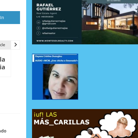
rtir
In
cle
la
ia
ado