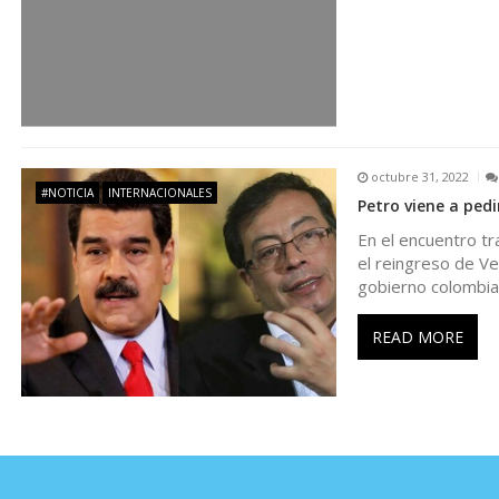
r
a
d
octubre 31, 2022
a
#NOTICIA
INTERNACIONALES
Petro viene a ped
s
En el encuentro tr
el reingreso de V
gobierno colombi
READ MORE