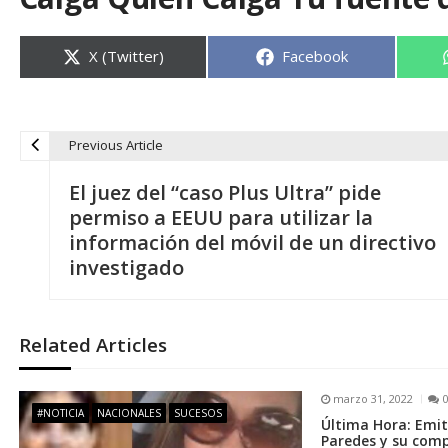
Compartir
Compartir
X (Twitter)
Facebook
en
en
Previous Article
N
El juez del “caso Plus Ultra” pide
a
permiso a EEUU para utilizar la
información del móvil de un directivo
v
investigado
e
Related Articles
g
marzo 31, 2022
a
#NOTICIA
NACIONALES
SUCESOS
Última Hora: Emit
Paredes y su comp