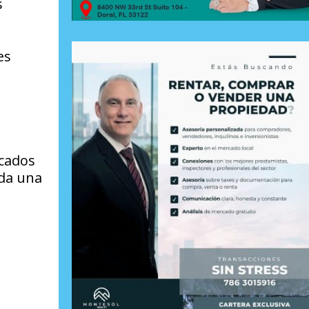
s
es
icados
ada una