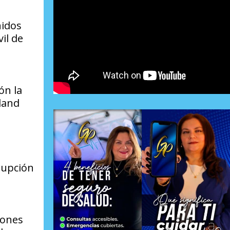
nidos
il de
ón la
land
rupción
iones