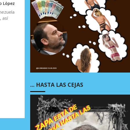
o López
nezuela
 así
… HASTA LAS CEJAS