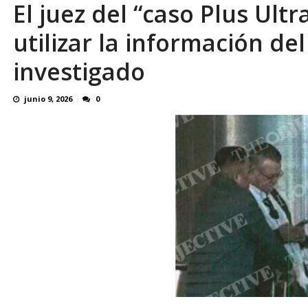
El juez del “caso Plus Ult
Familiares realizaron nueva vigilia en El Rod
utilizar la información de
investigado
junio 9, 2026
0