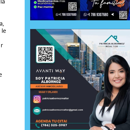
la
a,
 le
ur
e