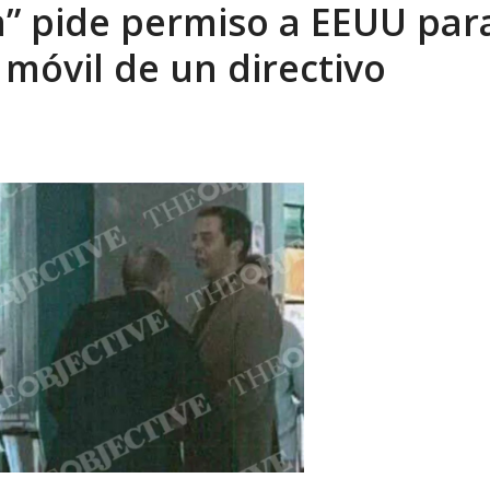
ra” pide permiso a EEUU par
eo I por la libertad inmediata de l...
AGOSTO 5, 2026
l móvil de un directivo