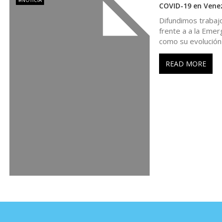
#NOTICIA
r
COVID-19 en Vene
Difundimos trabaj
a
frente a a la Emer
como su evolución 
d
READ MORE
a
s