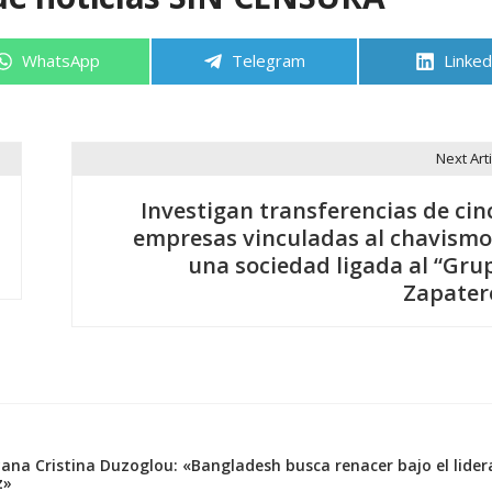
Compartir
Compartir
Compa
WhatsApp
Telegram
Linked
en
en
en
Next Arti
Investigan transferencias de cin
empresas vinculadas al chavismo
una sociedad ligada al “Gru
Zapater
na Cristina Duzoglou: «Bangladesh busca renacer bajo el lider
z»