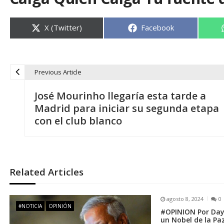
Compartir
Compartir
X (Twitter)
Facebook
en
en
Previous Article
N
José Mourinho llegaría esta tarde a
a
Madrid para iniciar su segunda etapa
con el club blanco
v
e
Related Articles
g
agosto 8, 2024
0
a
#NOTICIA
OPINIÓN
#OPINION Por Daya
un Nobel de la Pa