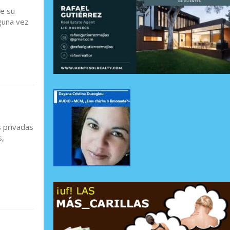
de su
lguna vez
 privadas
s,