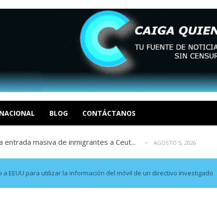
eo I por la libertad inmediata de l...
AGOSTO 5, 2026
ptiembre revisión de su solicitud de l...
AGOSTO 5, 2026
cidos, según ONG
NACIONAL
BLOG
CONTÁCTANOS
AGOSTO 5, 2026
a entrada masiva de inmigrantes a Ceut...
AGOSTO 5, 2026
álogo: La tragedia de Venezuela no admi...
AGOSTO 5, 2026
eo I por la libertad inmediata de l...
AGOSTO 5, 2026
ptiembre revisión de su solicitud de l...
AGOSTO 5, 2026
o a EEUU para utilizar la información del móvil de un directivo investigado
cidos, según ONG
AGOSTO 5, 2026
a entrada masiva de inmigrantes a Ceut...
AGOSTO 5, 2026
álogo: La tragedia de Venezuela no admi...
AGOSTO 5, 2026