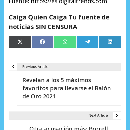
Fuente: https://es.digitaltrends.com
Caiga Quien Caiga Tu fuente de
noticias SIN CENSURA
Compartir
Compartir
Compartir
Compartir
Comparti
X
Facebook
WhatsApp
Telegram
LinkedIn
en
en
en
en
en
(Twitter)
Previous Article
N
Revelan a los 5 máximos
a
favoritos para llevarse el Balón
v
de Oro 2021
e
g
Next Article
a
Otra acusación más: Borrell