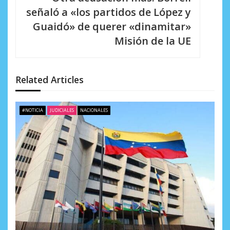
c
señaló a «los partidos de López y
i
Guaidó» de querer «dinamitar»
Misión de la UE
ó
n
d
Related Articles
e
#NOTICIA
JUDICIALES
NACIONALES
e
n
t
r
a
d
a