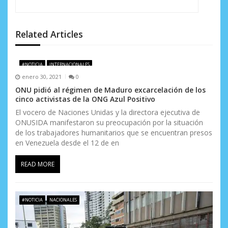
n
d
Related Articles
e
#NOTICIA
INTERNACIONALES
e
enero 30, 2021
0
n
ONU pidió al régimen de Maduro excarcelación de los
cinco activistas de la ONG Azul Positivo
t
El vocero de Naciones Unidas y la directora ejecutiva de
ONUSIDA manifestaron su preocupación por la situación
r
de los trabajadores humanitarios que se encuentran presos
a
en Venezuela desde el 12 de en
d
READ MORE
a
s
#NOTICIA
NACIONALES