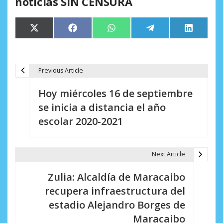
noticias SIN CENSURA
Compartir
Compartir
Compartir
Compartir
Comparti
X
Facebook
WhatsApp
Telegram
LinkedIn
en
en
en
en
en
(Twitter)
Previous Article
N
Hoy miércoles 16 de septiembre
a
se inicia a distancia el año
v
escolar 2020-2021
e
g
Next Article
a
Zulia: Alcaldía de Maracaibo
c
recupera infraestructura del
i
estadio Alejandro Borges de
Maracaibo
ó