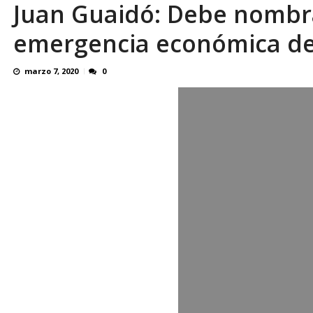
Juan Guaidó: Debe nombra
En 8 meses «876 horas de apagones» El de
emergencia económica de
marzo 7, 2020
0