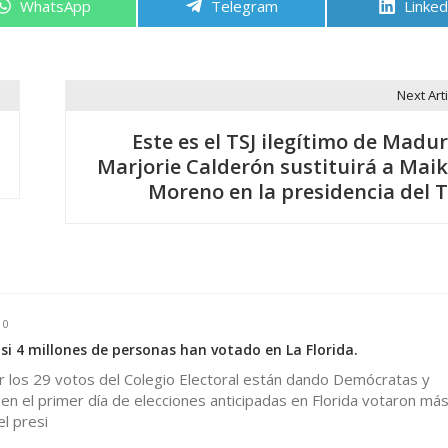
Compartir
Compartir
Compa
WhatsApp
Telegram
Linked
en
en
en
Next Arti
Este es el TSJ ilegítimo de Madur
Marjorie Calderón sustituirá a Maik
Moreno en la presidencia del T
0
si 4 millones de personas han votado en La Florida.
r los 29 votos del Colegio Electoral están dando Demócratas y
en el primer día de elecciones anticipadas en Florida votaron má
el presi