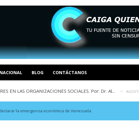
sbastador costo del colapso eléctrico en...
AGOSTO 7, 2026
idad? Por Dayana Cristina Duzoglou L.
AGOSTO 6, 2026
xcusas, apagones y promesas incumplidas...
NACIONAL
BLOG
CONTÁCTANOS
AGOSTO 6, 2026
 EN LAS ORGANIZACIONES SOCIALES. Por: Dr. Al...
AGOSTO
negociación en la política: distinc...
AGOSTO 7, 2026
sbastador costo del colapso eléctrico en...
AGOSTO 7, 2026
idad? Por Dayana Cristina Duzoglou L.
AGOSTO 6, 2026
declarar la emergencia económica de Venezuela
xcusas, apagones y promesas incumplidas...
AGOSTO 6, 2026
 EN LAS ORGANIZACIONES SOCIALES. Por: Dr. Al...
AGOSTO
negociación en la política: distinc...
AGOSTO 7, 2026