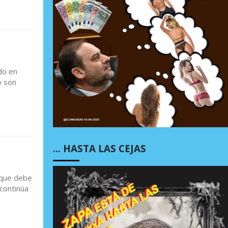
do en
o son
… HASTA LAS CEJAS
 que debe
continúa