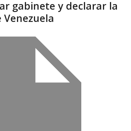
r gabinete y declarar la
sbastador costo del colapso eléctrico en...
AGOSTO 7, 2026
 Venezuela