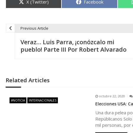
Compartir
Compartir
X (Twitter)
Facebook
en
en
Previous Article
N
Veraz… Luis Parra, ¡conózcalo mi
a
pueblo! Parte III Por Robert Alvarado
v
e
Related Articles
g
octubre 22, 2020
#NOTICIA
INTERNACIONALES
Elecciones USA: Ca
a
Una dura pelea po
Repúblicanos Solo 
c
mil personas, por 