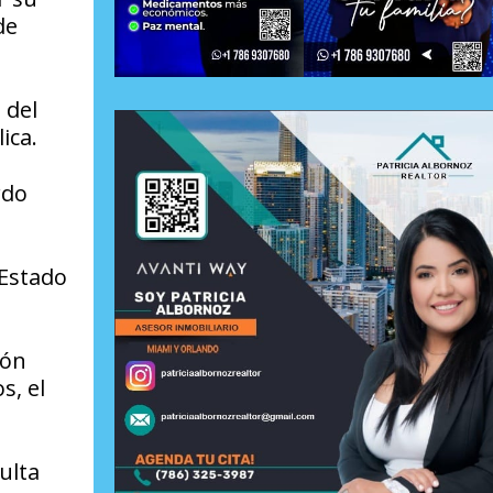
de
 del
ica.
rdo
 Estado
ión
s, el
ulta