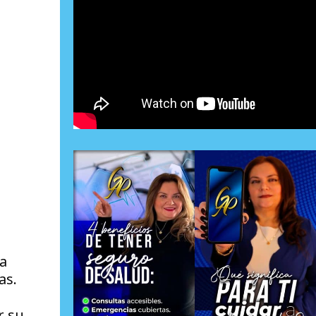
la
as.
r su