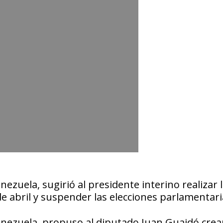
enezuela, sugirió al presidente interino realizar 
de abril y suspender las elecciones parlamentari
 Venezuela, propuso al diputado Juan Guaidó crea