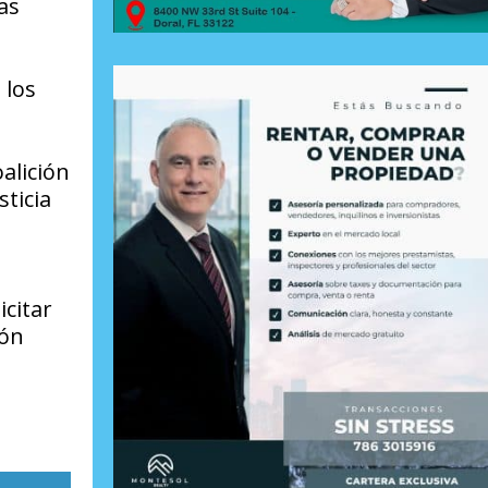
as
 los
alición
ticia
icitar
ión