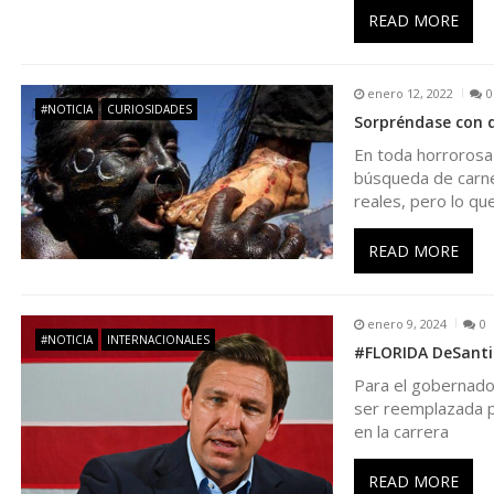
i
READ MORE
ó
enero 12, 2022
0
#NOTICIA
CURIOSIDADES
n
Sorpréndase con d
En toda horrorosa
d
búsqueda de carne
reales, pero lo que
e
READ MORE
e
enero 9, 2024
0
n
#NOTICIA
INTERNACIONALES
#FLORIDA DeSantis
Para el gobernador
t
ser reemplazada p
en la carrera
r
READ MORE