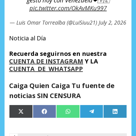
gesto hoy con Venezuela❤🇻🇪
pic.twitter.com/OkAvMKu997
— Luis Omar Torrealba (@LuiSiuu21)
July 2, 2026
Noticia al Día
Recuerda seguirnos en nuestra
CUENTA DE INSTAGRAM
Y LA
CUENTA DE WHATSAPP
Caiga Quien Caiga Tu fuente de
noticias SIN CENSURA
Compartir
Compartir
Compartir
Compartir
Comparti
X
Facebook
WhatsApp
Telegram
LinkedIn
en
en
en
en
en
(Twitter)