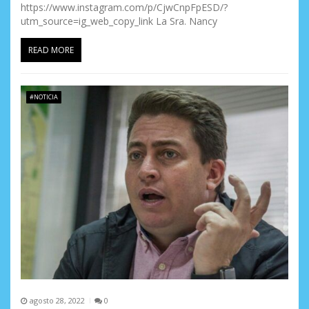
https://www.instagram.com/p/CjwCnpFpESD/?
utm_source=ig_web_copy_link La Sra. Nancy
READ MORE
#NOTICIA
agosto 28, 2022
0