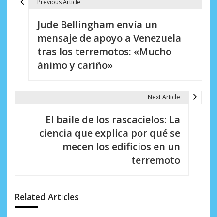
Previous Article
N
Jude Bellingham envía un
a
mensaje de apoyo a Venezuela
v
tras los terremotos: «Mucho
e
ánimo y cariño»
g
a
Next Article
c
El baile de los rascacielos: La
i
ciencia que explica por qué se
mecen los edificios en un
ó
terremoto
n
d
Related Articles
e