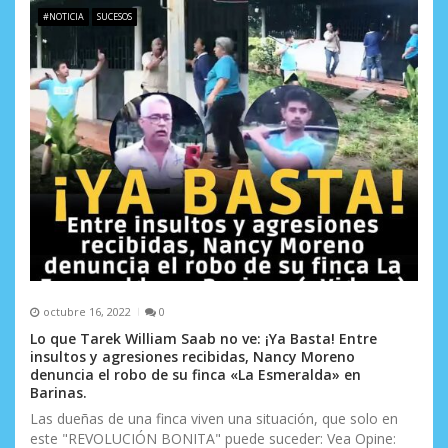
e
#NOTICIA
SUCESOS
n
t
r
a
d
a
s
octubre 16, 2022
0
Lo que Tarek William Saab no ve: ¡Ya Basta! Entre
insultos y agresiones recibidas, Nancy Moreno
denuncia el robo de su finca «La Esmeralda» en
Barinas.
Las dueñas de una finca viven una situación, que solo en
este "REVOLUCIÓN BONITA" puede suceder: Vea Opine: