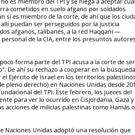
no es miembro del TPI y se niega a aceptar cua
rra cometidos en suelo afgano por soldados
n sí es miembro de la corte, de ahí que los ciu
llí puedan ser perseguidos por la justicia
ados afganos, talibanes, a la red Haqqani —
personal de la CIA, entre los presuntos autores
oco forma parte del TPI acusa a la corte de ser
ío”. De ahí su rechazo a cooperar en la búsqued
 Ejército de Israel en los territorios palestino
de pleno derecho) en Naciones Unidas desde 201
fundacional del TPI. Este febrero, los jueces del
ente para ver lo ocurrido en Cisjordania, Gaza y
las acciones de milicias palestinas como Hamás o
de Naciones Unidas adoptó una resolución que