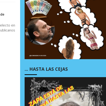
 de
 electo en
publicanos
… HASTA LAS CEJAS