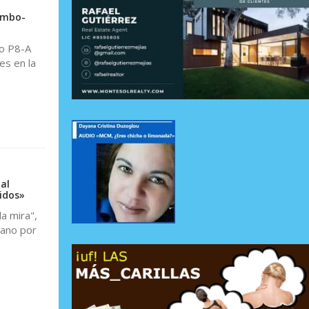
ombo-
ro P8-A
es en la
al
idos»
a mira",
cano por