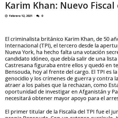
Karim Khan: Nuevo Fiscal 
En 8 meses «876 horas de apagones» El de
febrero 12, 2021
0
El criminalista británico Karim Khan, de 50 año
Internacional (TPI), el tercero desde la apertu
Nueva York, ha hecho falta una votación sec
candidato idóneo, que debía salir de una lista
Castresana figuraba entre ellos y quedó en te
Bensouda, hoy al frente del cargo. El TPI es 
genocidio y los crímenes de guerra y contra la
atraer a los países que la rechazan, como Esta
oportunidad de investigar en Afganistán y Pa
necesitará obtener mayor apoyo para el arre
El primer titular de la Fiscalía del TPI fue e