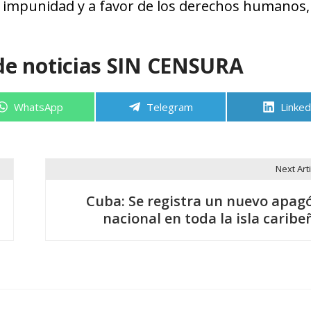
la impunidad y a favor de los derechos humanos, 
de noticias SIN CENSURA
Compartir
Compartir
Compa
WhatsApp
Telegram
Linked
en
en
en
Next Arti
Cuba: Se registra un nuevo apag
nacional en toda la isla caribe