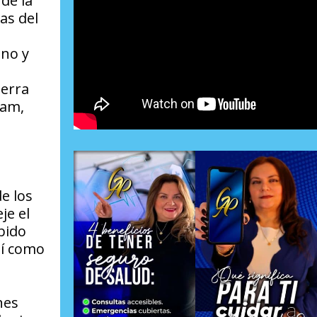
de la
as del
ano y
ierra
lam,
e los
je el
bido
sí como
nes