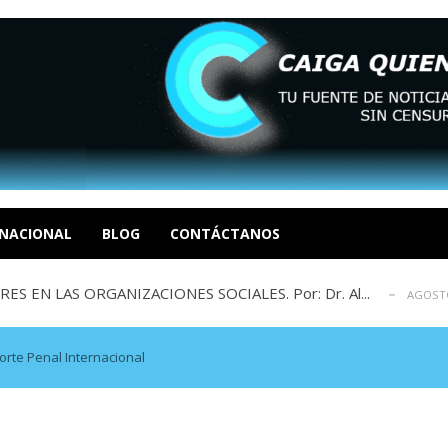
sbastador costo del colapso eléctrico en...
AGOSTO 7, 2026
idad? Por Dayana Cristina Duzoglou L.
AGOSTO 6, 2026
xcusas, apagones y promesas incumplidas...
NACIONAL
BLOG
CONTÁCTANOS
AGOSTO 6, 2026
 EN LAS ORGANIZACIONES SOCIALES. Por: Dr. Al...
AGOSTO
negociación en la política: distinc...
AGOSTO 7, 2026
sbastador costo del colapso eléctrico en...
AGOSTO 7, 2026
idad? Por Dayana Cristina Duzoglou L.
AGOSTO 6, 2026
orte Penal Internacional
xcusas, apagones y promesas incumplidas...
AGOSTO 6, 2026
 EN LAS ORGANIZACIONES SOCIALES. Por: Dr. Al...
AGOSTO
negociación en la política: distinc...
AGOSTO 7, 2026