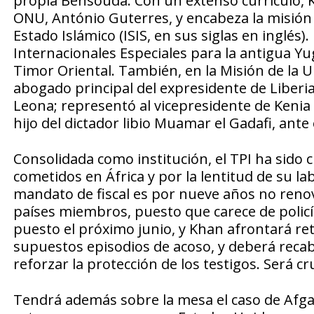
propia Bensouda. Con un extenso currículo, K
ONU, António Guterres, y encabeza la misión
Estado Islámico (ISIS, en sus siglas en inglés
Internacionales Especiales para la antigua Y
Timor Oriental. También, en la Misión de la U
abogado principal del expresidente de Liberia
Leona; representó al vicepresidente de Kenia W
hijo del dictador libio Muamar el Gadafi, ante 
Consolidada como institución, el TPI ha sido c
cometidos en África y por la lentitud de su l
mandato de fiscal es por nueve años no renov
países miembros, puesto que carece de policía
puesto el próximo junio, y Khan afrontará ret
supuestos episodios de acoso, y deberá recab
reforzar la protección de los testigos. Será cr
Tendrá además sobre la mesa el caso de Afga