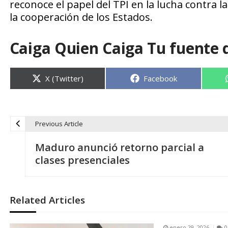
reconoce el papel del TPI en la lucha contra 
la cooperación de los Estados.
Caiga Quien Caiga Tu fuente 
Compartir
Compartir
X (Twitter)
Facebook
en
en
Previous Article
N
Maduro anunció retorno parcial a
a
clases presenciales
v
Related Articles
e
enero 29, 2026
0