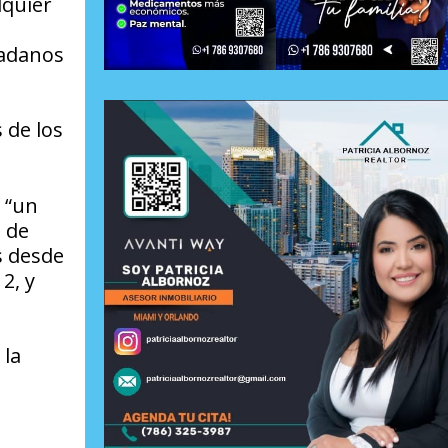
lquier
dadanos
 de los
 “un
a de
s desde
2, y
 la