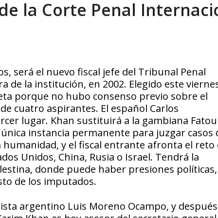
de la Corte Penal Internaci
sbastador costo del colapso eléctrico en...
AGOSTO 7, 2026
s, será el nuevo fiscal jefe del Tribunal Penal
ra de la institución, en 2002. Elegido este vierne
reta porque no hubo consenso previo sobre el
 de cuatro aspirantes. El español Carlos
rcer lugar. Khan sustituirá a la gambiana Fatou
la única instancia permanente para juzgar casos 
 humanidad, y el fiscal entrante afronta el reto
dos Unidos, China, Rusia o Israel. Tendrá la
lestina, donde puede haber presiones políticas,
sto de los imputados.
l jurista argentino Luis Moreno Ocampo, y después