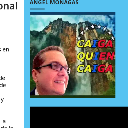
ÁNGEL MONAGAS
onal
s en
de
 de
 y
 la