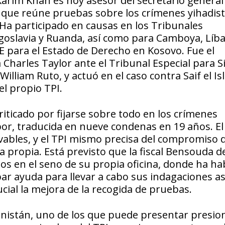
arim Khan es hoy asesor del secretario general 
 que reúne pruebas sobre los crímenes yihadist
). Ha participado en causas en los Tribunales
ugoslavia y Ruanda, así como para Camboya, Líb
E para el Estado de Derecho en Kosovo. Fue el
 Charles Taylor ante el Tribunal Especial para S
illiam Ruto, y actuó en el caso contra Saif el Is
el propio TPI.
riticado por fijarse sobre todo en los crímenes
abor, traducida en nueve condenas en 19 años. El
ables, y el TPI mismo precisa del compromiso d
 propia. Está previsto que la fiscal Bensouda de
os en el seno de su propia oficina, donde ha ha
ar ayuda para llevar a cabo sus indagaciones a
ucial la mejora de la recogida de pruebas.
nistán, uno de los que puede presentar presio