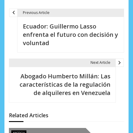
Previous Article
N
Ecuador: Guillermo Lasso
a
enfrenta el futuro con decisión y
v
voluntad
e
g
Next Article
a
Abogado Humberto Millán: Las
c
características de la regulación
i
de alquileres en Venezuela
ó
n
Related Articles
d
#NOTICIA