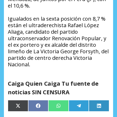
el 10,6 %.
Igualados en la sexta posición con 8,7 %
están el ultraderechista Rafael López
Aliaga, candidato del partido
ultraconservador Renovación Popular, y
el ex portero y ex alcalde del distrito
limeño de La Victoria George Forsyth, del
partido de centro derecha Victoria
Nacional.
Caiga Quien Caiga Tu fuente de
noticias SIN CENSURA
Compartir
Compartir
Compartir
Compartir
Comparti
X
Facebook
WhatsApp
Telegram
LinkedIn
en
en
en
en
en
(Twitter)