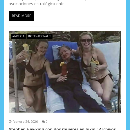
asociaciones estratégica entr
READ MORE
#NOTICIA
INTERNACIONALES
febrero 26, 2026
0
Stephen Hawking con dos mujeres en bikini: Archivos