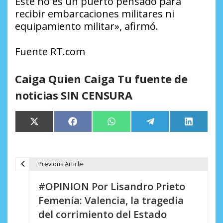
Este no es un puerto pensado para
recibir embarcaciones militares ni
equipamiento militar», afirmó.
Fuente RT.com
Caiga Quien Caiga Tu fuente de
noticias SIN CENSURA
Compartir
Compartir
Compartir
Compartir
Comparti
X
Facebook
WhatsApp
Telegram
LinkedIn
en
en
en
en
en
(Twitter)
Previous Article
N
#OPINION Por Lisandro Prieto
a
Femenía: Valencia, la tragedia
v
del corrimiento del Estado