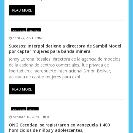
a
READ MORE
d
a
#NOTICIA
SUCESOS
s
abril 24, 2021
0
Sucesos: Interpol detiene a directora de Sambil Model
por captar mujeres para banda minera
Jenny Lorena Rosales, directora de la agencia de modelos
de la cadena de centros comerciales, fue privada de
libertad en el aeropuerto internacional Simón Bolívar,
acusada de captar mujeres para expl
READ MORE
#NOTICIA
SALUD
octubre 16, 2020
0
ONG Cecodap: se registraron en Venezuela 1.400
homicidios de niños y adolescentes,