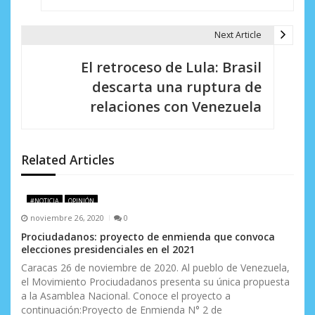
e
g
Next Article
a
El retroceso de Lula: Brasil
c
descarta una ruptura de
i
relaciones con Venezuela
ó
n
Related Articles
d
e
#NOTICIA
OPINIÓN
noviembre 26, 2020
0
e
Prociudadanos: proyecto de enmienda que convoca
elecciones presidenciales en el 2021
n
Caracas 26 de noviembre de 2020. Al pueblo de Venezuela,
t
el Movimiento Prociudadanos presenta su única propuesta
a la Asamblea Nacional. Conoce el proyecto a
r
continuación:Proyecto de Enmienda N° 2 de